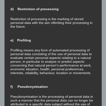
Erst mit Druck wird die Rolle, die Persona, so beginnen zu tun,
als wäre die Familie über Worte hinaus wichtig.
d) Restriction of processing
Restriction of processing is the marking of stored
Tatsächlich ist die Familie das nicht, manches davon wird völlig
personal data with the aim oflimiting their processing in
unbewusst im Schatten landen. Das Ego wird sich einerseits
the future.
nicht auf Dauer zwingen lassen daheim zu sein, und der
Schatten wird andererseits aggressive Wege finden sich für den
e) Profiling
Freiheitsentzug zu rächen. Missbrauch und Übergriffe können
folgen.
Profiling means any form of automated processing of
personal data consisting of the use of personal data to
Persona ist also die Rolle, die vom Ego gespielt wird, um sozial
evaluate certain personal aspects relating to a natural
person, in particular to analyse or predict aspects
verträglich zu sein. Aber es ist nur eine Rolle, die einerseits eine
concerning that natural person's performance at work,
Form der Täuschung ist und andererseits im Schattenverhalten
economic situation, health, personal preferences,
oft nach einer Kompensation schreit.
interests, reliability, behaviour, location or movements.
Welche Archetypen sieht Carl Gustav Jung noch im Modell der
f) Pseudonymisation
Psyche? Anima für Männer und Animus für Frauen gehört noch
zu den großen wichtigen Archetypen im Modell der Psyche.
Pseudonymisation is the processing of personal data in
such a manner that the personal data can no longer be
attributed to a specific data subject without the use of
Anima ist das Idealbild einer Frau, das sich an der Mutter