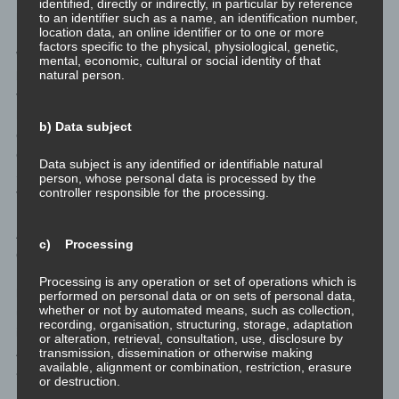
identified, directly or indirectly, in particular by reference
mehr und deutlich größer als Ego und Schatten.
to an identifier such as a name, an identification number,
location data, an online identifier or to one or more
factors specific to the physical, physiological, genetic,
Wir sehen also, dass das Ego sich selbst auf eine Art und Weise
mental, economic, cultural or social identity of that
natural person.
begreift, die manchmal mit anderen Menschen zumindest in
verschiedenen Kontexten zu Problemen führen könnte. Daher
hat jeder Mensch die Eigenschaft in verschiedenen Kontexten
b) Data subject
eine eigene Rolle zu spielen, in der das der inneren Identifikation
entsprechende Verhalten maskiert und versteckt wird.
Data subject is any identified or identifiable natural
Stattdessen wird eben eine Rolle gespielt, die ein sozial
person, whose personal data is processed by the
controller responsible for the processing.
verträgliches Verhalten vorspielt.
Als Beispiel, weil es in so vielen Familien vorkommt: Der Vater,
c) Processing
der so oft nicht daheim bei der Familie ist. In Worten ist die
Familie sein Ein und Alles. In Taten ist die Familie das nicht. Da
Processing is any operation or set of operations which is
hat die Rolle, der sogenannte Archetyp Persona, noch nicht
performed on personal data or on sets of personal data,
whether or not by automated means, such as collection,
übernommen zu maskieren, dass die Familie ihm nicht wichtig
recording, organisation, structuring, storage, adaptation
ist. Alles andere ist real wichtiger. Das ist die einzige ehrliche
or alteration, retrieval, consultation, use, disclosure by
Aussage. An dieser Identifikationssache wird nichts etwas
transmission, dissemination or otherwise making
available, alignment or combination, restriction, erasure
ändern.
or destruction.