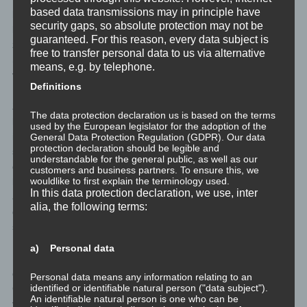
based data transmissions may in principle have
bewusster oder unbewusster Verstand als zu sich selbst gehörig
security gaps, so absolute protection may not be
begreift. Das ist natürlich sehr viel mehr als Ego und Schatten
guaranteed. For this reason, every data subject is
zusammen. Denn der unbewusste Verstand versteht den
free to transfer personal data to us via alternative
Schatten natürlich sehr genau. Nur darf das eben nie bis ins Ego
means, e.g. by telephone.
vordringen.
Definitions
Zum Beispiel kann jemand seine Haarfarbe als zu sich gehörig
The data protection declaration us is based on the terms
begreifen, ohne sich mit ihr zu identifizieren oder die Haarfarbe
used by the European legislator for the adoption of the
in den Schatten zu drängen, weil sie mit irgendwas in Konflikt
General Data Protection Regulation (GDPR). Our data
protection declaration should be legible and
steht. Ich habe halt dunkle Haare mit grauen Schläfen, das
understandable for the general public, as well as our
gehört zu mir. Aber das bin nicht ich auf Identifikationsebene. Ich
customers and business partners. To ensure this, we
wouldlike to first explain the terminology used.
könnte sie ja rot färben und wäre immer noch ich. Aber für
In this data protection declaration, we use, inter
andere mag die Haarfarbe durchaus Teil des Ego sein. Oder die
alia, the following terms:
grauen Schläfen könnten in den Schatten gedrängt werden, weil
sie einer Selbstidentfikation entgegenstehen.
a) Personal data
Das war ein Beispiel für etwas das zum Selbst gehört und aus
dem bewussten Verstand kommt. Ich weiß das und kann mir
Personal data means any information relating to an
identified or identifiable natural person ("data subject").
Gedanken darüber machen. So vieles anderes von mir selbst,
An identifiable natural person is one who can be
von meinem Selbst, ist unbewusst. Das Selbst ist also deutlich