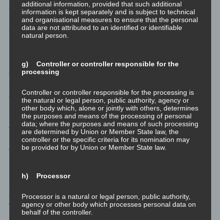
additional information, provided that such additional
orientiert schon sehr früh im Mann bildet, während Animus das
information is kept separately and is subject to technical
Idealbild eines Mannes ist, das sich am Vater orientiert schon
and organisational measures to ensure that the personal
data are not attributed to an identified or identifiable
sehr früh in der Frau bildet.
natural person.
Darum suchen sich Männer meist einen Typus Frau, der der
Mutter ähnelt, während Frauen sich einen Typus Mann suchen,
g) Controller or controller responsible for the
processing
der dem Vater ähnelt.
Controller or controller responsible for the processing is
Je unreflektierter jemand bezüglich seiner Eltern ist, und je
the natural or legal person, public authority, agency or
ungesünder die Eltern-Kind-Beziehung war, um so
other body which, alone or jointly with others, determines
the purposes and means of the processing of personal
problematischer ist das Ganze. Aber wer nicht reflektiert ist, der
data; where the purposes and means of such processing
wird lieber wegschauen, aktiv verdrängen, und immer mehr und
are determined by Union or Member State law, the
mehr in den Schatten packen. Und ungesünder und ungesünder
controller or the specific criteria for its nomination may
be provided for by Union or Member State law.
werden.
Reflektieren ist eine Art Analyse. Und die analytische
h) Processor
Psychologie, als eine Einsichtstherapie, lebt davon Dinge und
Zusammenhänge zu erkennen. Die Einsicht, dass etwas so ist,
Processor is a natural or legal person, public authority,
agency or other body which processes personal data on
wie es ist, rückt direkt im Ego und im Schatten dieses Etwas
behalf of the controller.
zurecht. Und wird damit auch direkt einiges in verschiedenen