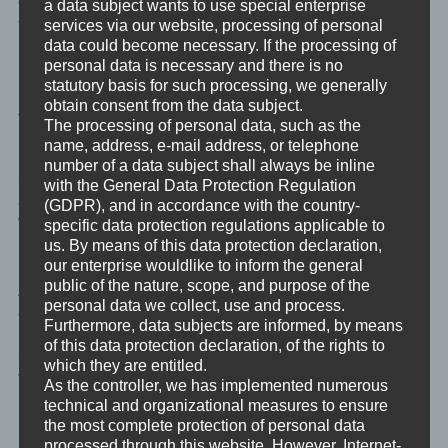
ersten Blick, dass das nur Selbstwahrnehmung ist. In der Realität
a data subject wants to use special enterprise
für die anderen sind wir ganz anders, Selbstwahrnehmung und
services via our website, processing of personal
data could become necessary. If the processing of
Fremdwahrnehmung liegen ganze Welten auseinander.
personal data is necessary and there is no
statutory basis for such processing, we generally
Diese Dinge, die unsere Identifikation mit etwas – also unser Ego
obtain consent from the data subject.
– angreifen und zerstören würden, verdrängen wir in einen
The processing of personal data, such as the
Bereich des tief unbewussten Verstandes. Dieser archetypische
name, address, e-mail address, or telephone
Bereich heißt Schatten. Und auch wenn er oft als negativ und
number of a data subject shall always be inline
böse beschrieben wird, so enthält er einfach unbewusst nur
with the General Data Protection Regulation
alles, das unsere Identifikationen im Ego zerstören würde.
(GDPR), and in accordance with the country-
Wertneutral, nicht gut, nicht böse. Einfach nur das was mit dem
specific data protection regulations applicable to
us. By means of this data protection declaration,
Ego völlig unverträglich ist.
our enterprise wouldlike to inform the general
public of the nature, scope, and purpose of the
Als Beispiel: Ich identifiziere mich damit sehr empathisch und
personal data we collect, use and process.
einfühlsam zu sein? Aber alle anderen wissen genau, dass es
Furthermore, data subjects are informed, by means
nur irgendwas, beispielsweise ein bisschen zu regnen, braucht
of this data protection declaration, of the rights to
und ich bin alles außer empathisch und einfühlsam. Dieses
which they are entitled.
Verhalten in dem ich nicht empathisch und einfühlsam bin ist in
As the controller, we has implemented numerous
meinem Schatten, es ist nicht verträglich mit meinem Ego.
technical and organizational measures to ensure
the most complete protection of personal data
processed through this website. However, Internet-
Dann gibt es den Archetypen des Selbst. Das ist alles was