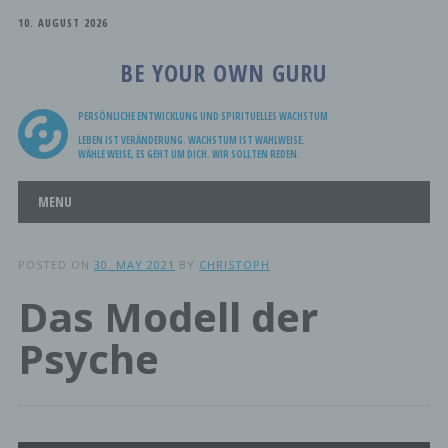
10. AUGUST 2026
BE YOUR OWN GURU
PERSÖNLICHE ENTWICKLUNG UND SPIRITUELLES WACHSTUM
LEBEN IST VERÄNDERUNG. WACHSTUM IST WAHLWEISE.
WÄHLE WEISE, ES GEHT UM DICH. WIR SOLLTEN REDEN.
Main menu
Skip
MENU
to
content
POSTED ON
30. MAY 2021
BY
CHRISTOPH
Das Modell der
Psyche