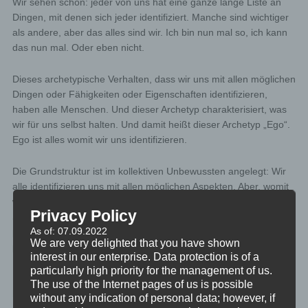
Wir sehen schon: jeder von uns hat eine ganze lange Liste an
Dingen, mit denen sich jeder identifiziert. Manche sind wichtiger
als andere, aber das alles sind wir. Ich bin nun mal so, ich kann
das nun mal. Oder eben nicht.
Dieses archetypische Verhalten, dass wir uns mit allen möglichen
Dingen oder Fähigkeiten oder Eigenschaften identifizieren,
haben alle Menschen. Und dieser Archetyp charakterisiert, was
wir für uns selbst halten. Und damit heißt dieser Archetyp „Ego“.
Ego ist alles womit wir uns identifizieren.
Die Grundstruktur ist im kollektiven Unbewussten angelegt: Wir
alle identifizieren uns mit allen möglichen Aspekten. Aber, womit
wir uns genau identifizieren, ist höchst individuell ausgeprägt.
Privacy Policy
Sogar mitten im Kommunismus hatte jeder seine ganz eigenen
As of: 07.09.2022
persönlichen Dinge, mit denen er sich identifiziert. Und zwar im
We are very delighted that you have shown
persönlichen Unbewussten.
interest in our enterprise. Data protection is of a
particularly high priority for the management of us.
Und wir alle wissen, dass wir uns zwar selbst für so manches
The use of the Internet pages of us is possible
halten, uns damit identifizieren. Aber alle anderen sehen auf den
without any indication of personal data; however, if