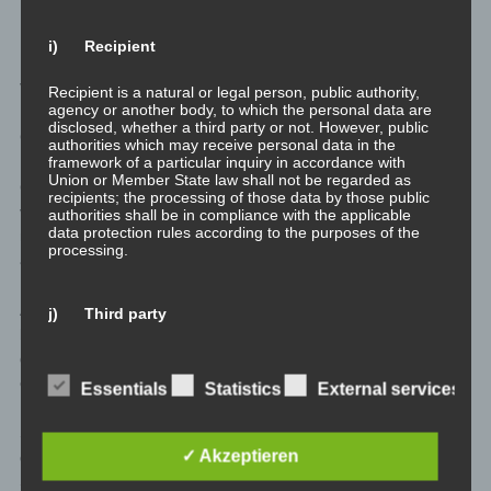
Personae verändern.
i) Recipient
Und schon ist durch zufällige oder reflektierte Einsicht eine
Veränderung passiert. Wie von selbst. So lernt im ungesunden
Recipient is a natural or legal person, public authority,
agency or another body, to which the personal data are
Fall, weil nicht ehrlich reflektiert, die Persona eine
disclosed, whether a third party or not. However, public
Grundeinstellung zu maskieren.
authorities which may receive personal data in the
framework of a particular inquiry in accordance with
Union or Member State law shall not be regarded as
Grundeinstellungen werden sich nicht verändern. Wenn, wie im
recipients; the processing of those data by those public
vorherigen Beispiel, Familie nicht wichtig ist, wird sie das auch
authorities shall be in compliance with the applicable
data protection rules according to the purposes of the
nicht werden. Wenn derart essenzielle Dinge nicht in der Kindheit
processing.
angelegt wurden, dann werden sie das auch nicht.
Aber so viele andere Dinge die einen selbst, und nur einen selbst
j) Third party
betreffen, können sich ändern. So könnte Ehrlichkeit sich selbst
gegenüber oder anderen gegenüber plötzlich die Wertigkeit
Third party is a natural or legal person, public authority,
agency or body other than the data subject, controller,
erhalten das auch mal den anderen zu sagen.
Essentials
Statistics
External services
processor and persons who, under the direct authority of
the controller or processor, are authorised to process
personal data.
Sich nicht selbst wirklich gründlich zu reflektieren ist aus Sicht
✓ Akzeptieren
der analytischen Psychologie fast eine Art der
Selbstmisshandlung. Sich nur mit den Seiten zu beschäftigen,