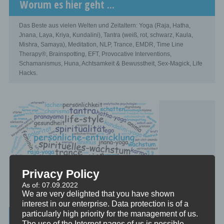
Worum es hier geht ...
Das Beste aus vielen Welten und Zeitaltern: Yoga (Raja, Hatha,
Jnana, Laya, Kriya, Kundalini), Tantra (weiß, rot, schwarz, Kaula,
Mishra, Samaya), Meditation, NLP, Trance, EMDR, Time Line
Therapy®, Brainspotting, EFT, Provocative Interventions,
Schamanismus, Huna, Achtsamkeit & Bewusstheit, Sex-Magick, Life
Hacks.
Privacy Policy
As of: 07.09.2022
We are very delighted that you have shown
interest in our enterprise. Data protection is of a
particularly high priority for the management of us.
Beratung, Mentoring, Supervision und
The use of the Internet pages of us is possible