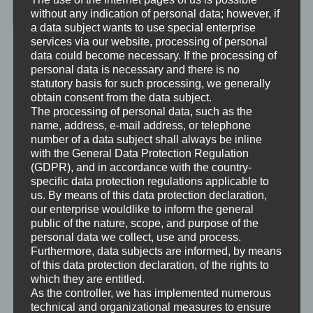
Ausbildung
without any indication of personal data; however, if
a data subject wants to use special enterprise
Beratung
services via our website, processing of personal
Beratung ist das individuelle Aufarbeiten verschiedenster
data could become necessary. If the processing of
Problemstellungen durch Interaktion zwischen einer unabhängigen
personal data is necessary and there is no
Person und einem Klienten.
statutory basis for such processing, we generally
obtain consent from the data subject.
Mentoring
The processing of personal data, such as the
Mentoring ist das individualisierte Weitergeben von Wissen und
name, address, e-mail address, or telephone
Erfahrungen durch Interaktion zwischen einer erfahrenen Person
number of a data subject shall always be inline
und einem Klienten.
with the General Data Protection Regulation
(GDPR), and in accordance with the country-
Supervision
specific data protection regulations applicable to
Supervision ist das individualisierte Reflektieren der gemachten
us. By means of this data protection declaration,
oder anstehenden professionellen Erfahrungen durch Interaktion
our enterprise wouldlike to inform the general
zwischen einem Supervisor und einem Klienten.
public of the nature, scope, and purpose of the
personal data we collect, use and process.
Ausbildung
Furthermore, data subjects are informed, by means
Ausbildung ist die angepasste Vermittlung von allgemeinem Wissen
of this data protection declaration, of the rights to
und praktischen Fertigkeiten zu diesem Wissen durch eine
which they are entitled.
erfahrene Person an Klienten.
As the controller, we has implemented numerous
technical and organizational measures to ensure