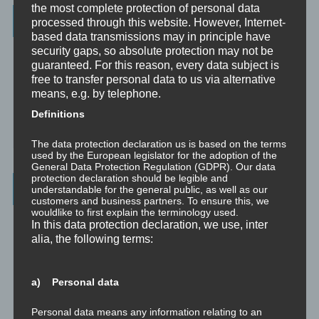
the most complete protection of personal data
Wissenswertes
processed through this website. However, Internet-
based data transmissions may in principle have
security gaps, so absolute protection may not be
☞ Ablauf einer Beratung
guaranteed. For this reason, every data subject is
☞ Vertraulichkeitserklärung
free to transfer personal data to us via alternative
means, e.g. by telephone.
☞ Grundlagen für persönliche Entwicklung
Definitions
☞ Was kostet es?
The data protection declaration us is based on the terms
used by the European legislator for the adoption of the
General Data Protection Regulation (GDPR). Our data
protection declaration should be legible and
Wichtigste Seiten - minimedi.online
understandable for the general public, as well as our
customers and business partners. To ensure this, we
wouldlike to first explain the terminology used.
⇒ Grundlagen
Hier gibt es die grundlegenden Wissenseinheiten
In this data protection declaration, we use, inter
und Techniken rund um Meditation.
alia, the following terms:
⇒ Meditationen für Transformation
Hier gibt es Meditationen, die
die manchmal nötige Transformation für Entwicklung und Wachstum
a) Personal data
anstoßen.
Personal data means any information relating to an
⇒ Emotionale Kompetenz
Hier gibt es Meditationen, um die eigene