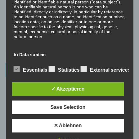
identified or identifiable natural person ("data subject").
emotionale Kompetenz zu entwickeln.
An identifiable natural person is one who can be
identified, directly or indirectly, in particular by reference
⇒ Geführte Meditationen
Hier gibt es geführte Meditationen und
to an identifier such as a name, an identification number,
location data, an online identifier or to one or more
Traumreisen.
factors specific to the physical, physiological, genetic,
mental, economic, cultural or social identity of that
⇒ Philosophische Exkurse
Hier gibt es Hintergrundwissen zu den
natural person.
Konzepten der Transformation, der persönlichen Entwicklung und
des spirituellen Wachstums.
b) Data subject
Data subject is any identified or identifiable natural
Beiträge – blog.dicklberger.com
Essentials
Statistics
External services
person, whose personal data is processed by the
controller responsible for the processing.
Genommene Eigenverantwortung, gelebte
✓ Akzeptieren
Selbstbestimmung, persönliche Entwicklung und
c) Processing
spirituelles Wachstum
Save Selection
Processing is any operation or set of operations which is
performed on personal data or on sets of personal data,
whether or not by automated means, such as collection,
Wahrnehmung und Realität
recording, organisation, structuring, storage, adaptation
✕ Ablehnen
or alteration, retrieval, consultation, use, disclosure by
transmission, dissemination or otherwise making
available, alignment or combination, restriction, erasure
Intimität und Hormone