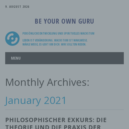
9. AUGUST 2026
BE YOUR OWN GURU
PERSÖNLICHE ENTWICKLUNG UND SPIRITUELLES WACHSTUM
LEBEN IST VERÄNDERUNG. WACHSTUM IST WAHLWEISE.
WÄHLE WEISE, ES GEHT UM DICH. WIR SOLLTEN REDEN.
Main menu
Skip
MENU
to
content
Monthly Archives:
January 2021
PHILOSOPHISCHER EXKURS: DIE
THEORIE UND DIE PRAXIS DER