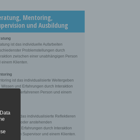
eratung, Mentoring,
upervision und Ausbildung
ratung
atung ist das individuelle Aufarbeiten
schiedenster Problemstellungen durch
eraktion zwischen einer unabhängigen Person
 einem Klienten.
toring
toring ist das individualisierte Weitergeben
 Wissen und Erfahrungen durch Interaktion
schen einer erfahrenen Person und einem
enten.
ervision
 Data
ervision ist das individualisierte Reflektieren
The
 gemachten oder anstehenden
fessionellen Erfahrungen durch Interaktion
ise
schen einem Supervisor und einem Klienten.