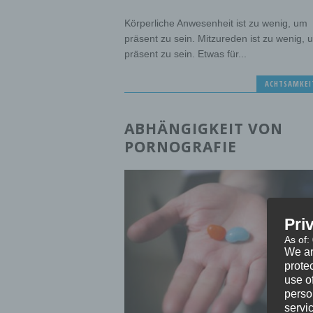
Körperliche Anwesenheit ist zu wenig, um
präsent zu sein. Mitzureden ist zu wenig, 
präsent zu sein. Etwas für...
ACHTSAMKEI
ABHÄNGIGKEIT VON
PORNOGRAFIE
Pri
As of:
We ar
protec
use of
perso
servi