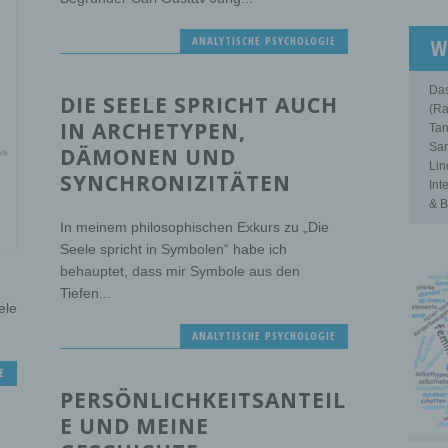
ANALYTISCHE PSYCHOLOGIE
W
Das
DIE SEELE SPRICHT AUCH
(Ra
IN ARCHETYPEN,
Tan
Sam
DÄMONEN UND
Lin
SYNCHRONIZITÄTEN
Int
& B
In meinem philosophischen Exkurs zu „Die
Seele spricht in Symbolen“ habe ich
behauptet, dass mir Symbole aus den
Tiefen...
ele
ANALYTISCHE PSYCHOLOGIE
E
PERSÖNLICHKEITSANTEIL
E UND MEINE