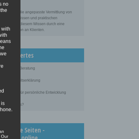
s no
sbildung
 the
bildung ist die angepasste Vermittlung von
gemeinem Wissen und praktischen
tigkeiten zu diesem Wissen durch eine
 with
ahrene Person an Klienten.
with
 means
the
issenswertes
 we
re
blauf einer Beratung
ertraulichkeitserklärung
ed
rundlagen für persönliche Entwicklung
 is
as kostet es?
phone.
chtigste Seiten -
an
inimedi.online
. Our