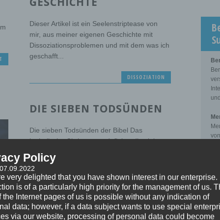
GESCHICHTE
Dieser Artikel ist ein Seelenstriptease von
B
um
mir, aus meiner eigenen Geschichte mit
S
Dissoziationsproblemen und mit dem was ich
geschafft...
T
Be
Ber
DISSOZIATION
ver
Int
und
DIE SIEBEN TODSÜNDEN
Men
Men
Die sieben Todsünden der Bibel Das
von
katholische Christentum definiert die sieben
zwi
Todsünden wie folgt: Superbia – Hochmut
Kli
vacy Policy
(Eitelkeit, Übermut)...
 07.09.2022
Sup
e very delighted that you have shown interest in our enterprise.
Sup
FOKUS
tion is of a particularly high priority for the management of us. 
der
 the Internet pages of us is possible without any indication of
pro
nal data; however, if a data subject wants to use special enterpr
zwi
DAS UNBEWUSSTE
ces via our website, processing of personal data could become