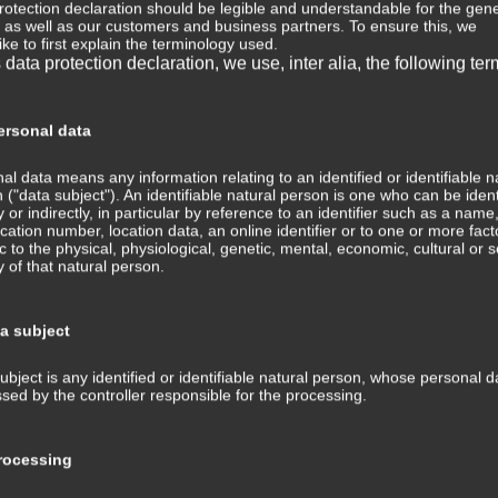
rotection declaration should be legible and understandable for the gene
, as well as our customers and business partners. To ensure this, we
⇒ 
ike to first explain the terminology used.
s data protection declaration, we use, inter alia, the following ter
Wis
Med
⇒ M
rsonal data
Med
Tra
al data means any information relating to an identified or identifiable n
ans
 ("data subject"). An identifiable natural person is one who can be ident
ly or indirectly, in particular by reference to an identifier such as a name
fication number, location data, an online identifier or to one or more fact
⇒ 
ic to the physical, physiological, genetic, mental, economic, cultural or s
Med
ty of that natural person.
Kom
⇒ G
ta subject
Med
ubject is any identified or identifiable natural person, whose personal d
⇒ P
sed by the controller responsible for the processing.
Hin
Tra
und
ocessing