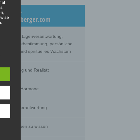
nal
as
eiträge –
on,
rwise
log.dicklberger.com
n.
nommene Eigenverantwortung,
lebte Selbstbestimmung, persönliche
twicklung und spirituelles Wachstum
s
hrnehmung und Realität
timität und Hormone
g of
tural
rson's
sts,
huld und Verantwortung
s wir glauben zu wissen