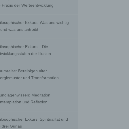
, to
e Praxis der Werteentwicklung
 public
nquiry
ients;
ilosophischer Exkurs: Was uns wichtig
e with
ing.
t und was uns antreibt
ilosophischer Exkurs – Die
twicklungsstufen der Illusion
r than
ority
aumreise: Bereinigen alter
ergiemuster und Transformation
biguous
undlagenwissen: Meditation,
by a
ntemplation und Reflexion
a
ilosophischer Exkurs: Spiritualität und
e drei Gunas