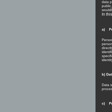
data p
public
wouldl
In thi
a) Pe
Person
person
direct
identi
specif
identi
b) Da
Data s
proces
c) Pr