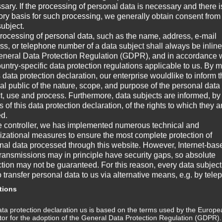
sary. If the processing of personal data is necessary and there i
Au
tory basis for such processing, we generally obtain consent from
Linke und rechte Gehirnhälfte Eine der
Aus
subject.
wichtigsten Errungenschaften der
all
e –
rocessing of personal data, such as the name, address, e-mail
Fer
Gehirnforschung war die Erkenntnis, dass
ss, or telephone number of a data subject shall always be inline
erf
die beiden Gehirnhälften verschiedene
eneral Data Protection Regulation (GDPR), and in accordance 
Grundfunktionen...
ountry-specific data protection regulations applicable to us. By
s data protection declaration, our enterprise wouldlike to inform 
E
UNBEWUSSTES
W
al public of the nature, scope, and purpose of the personal data
ct, use and process. Furthermore, data subjects are informed, by
of this data protection declaration, of the rights to which they a
☞ A
WAHRNEHMUNG IST
ed.
PROJEKTION
e controller, we has implemented numerous technical and
☞ V
izational measures to ensure the most complete protection of
.
nal data processed through this website. However, Internet-bas
☞ G
Alle Wahrnehmung ist nur Projektion
transmissions may in principle have security gaps, so absolute
Projektion Das Wort ‘Projektion’ kommt von
ction may not be guaranteed. For this reason, every data subject
☞ W
lateinisch proicio, was ‘hinwerfen’ und
o transfer personal data to us via alternative means, e.g. by tele
‘vorwerfen’ bedeutet. Auch...
S
tions
BEWUSSTHEIT
Wi
ta protection declaration us is based on the terms used by the Europe
m
ator for the adoption of the General Data Protection Regulation (GDPR)