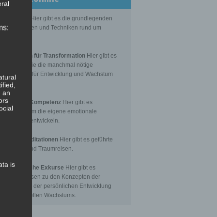
ral
Grundlagen
Hier gibt es die grundlegenden
ms:
senseinheiten und Techniken rund um
itation.
editationen für Transformation
Hier gibt es
itationen, die die manchmal nötige
nsformation für Entwicklung und Wachstum
atural
toßen.
ified,
, an
ors
Emotionale Kompetenz
Hier gibt es
ocial
itationen, um die eigene emotionale
petenz zu entwickeln.
eführte Meditationen
Hier gibt es geführte
itationen und Traumreisen.
ata is
hilosophische Exkurse
Hier gibt es
tergrundwissen zu den Konzepten der
nsformation, der persönlichen Entwicklung
 des spirituellen Wachstums.