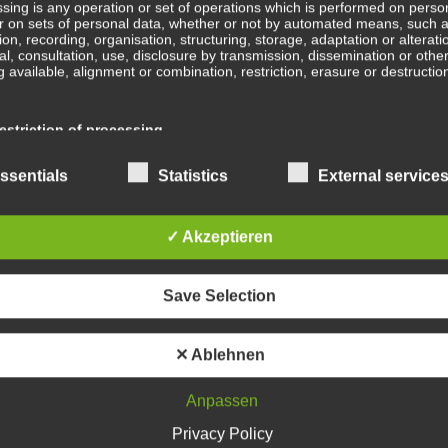
sing is any operation or set of operations which is performed on perso
r on sets of personal data, whether or not by automated means, such 
B
tion, recording, organisation, structuring, storage, adaptation or alterati
val, consultation, use, disclosure by transmission, dissemination or othe
b
 available, alignment or combination, restriction, erasure or destructio
Ge
striction of processing
ge
En
ction of processing is the marking of stored personal data with the aim
ssentials
Statistics
External service
ing their processing in the future.
Wa
✓ Akzeptieren
ofiling
In
ing means any form of automated processing of personal data consistin
Save Selection
e of personal data to evaluate certain personal aspects relating to a na
, in particular to analyse or predict aspects concerning that natural pe
mance at work, economic situation, health, personal preferences, intere
Sc
ility, behaviour, location or movements.
✕ Ablehnen
Anpassen
Wa
seudonymisation
Privacy Policy