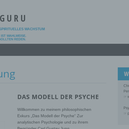
 GURU
SPIRITUELLES WACHSTUM
IST WAHLWEISE.
 SOLLTEN REDEN.
ung
W
Chr
Per
DAS MODELL DER PSYCHE
☞ w
Psy
Willkommen zu meinem philosophischen
☞ p
Exkurs „Das Modell der Psyche“ Zur
analytischen Psychologie und zu ihrem
Begründer Carl Gustav Jung...