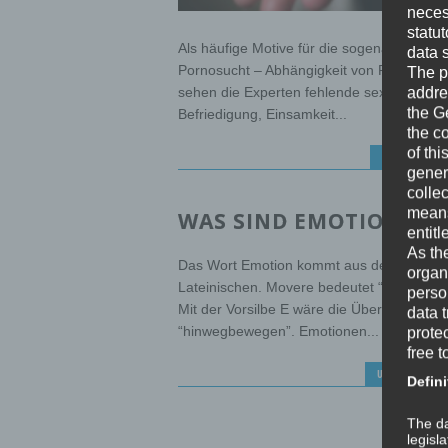
neces
statu
Als häufige Motive für die sogenannte
data 
Pornosucht – Abhängigkeit von Pornografi
The p
sehen die Experten fehlende sexuelle
addre
the G
Befriedigung, Einsamkeit...
the c
of thi
PSYCHOLOGI
gener
colle
means 
WAS SIND EMOTIONEN?
entitl
As th
Das Wort Emotion kommt aus dem
organ
Lateinischen. Movere bedeutet “bewegen”
perso
Mit der Vorsilbe E wäre die Übersetzung
data 
“hinwegbewegen”. Emotionen...
prote
free t
UNBEWUSSTE
Defini
The da
legisl