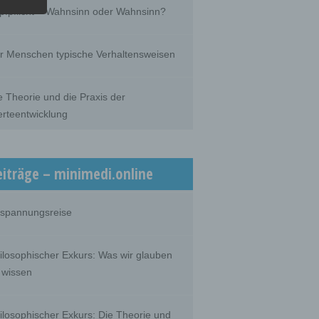
he
pfpflicht – Wahnsinn oder Wahnsinn?
he use
that
son.
r Menschen typische Verhaltensweisen
e Theorie und die Praxis der
rteentwicklung
person,
ermines
oses
, the
on or
eiträge – minimedi.online
spannungsreise
 which
ilosophischer Exkurs: Was wir glauben
 wissen
ilosophischer Exkurs: Die Theorie und