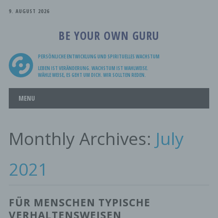
9. AUGUST 2026
BE YOUR OWN GURU
PERSÖNLICHE ENTWICKLUNG UND SPIRITUELLES WACHSTUM
LEBEN IST VERÄNDERUNG. WACHSTUM IST WAHLWEISE.
WÄHLE WEISE, ES GEHT UM DICH. WIR SOLLTEN REDEN.
Main menu
Skip
MENU
to
content
Monthly Archives:
July
2021
FÜR MENSCHEN TYPISCHE
VERHALTENSWEISEN