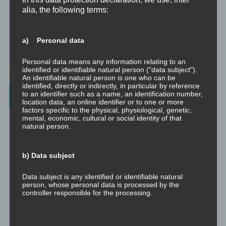
alia, the following terms:
☞ Vertraulichkeitserklärung
☞ Grundlagen für persönliche Entwicklung
a) Personal data
☞ Was kostet es?
Personal data means any information relating to an
identified or identifiable natural person ("data subject").
An identifiable natural person is one who can be
identified, directly or indirectly, in particular by reference
to an identifier such as a name, an identification number,
Wichtigste Seiten - minimedi.online
location data, an online identifier or to one or more
factors specific to the physical, physiological, genetic,
mental, economic, cultural or social identity of that
⇒ Grundlagen
Hier gibt es die grundlegenden Wissenseinheiten
natural person.
und Techniken rund um Meditation.
⇒ Meditationen für Transformation
Hier gibt es Meditationen, die
b) Data subject
die manchmal nötige Transformation für Entwicklung und Wachstum
anstoßen.
Data subject is any identified or identifiable natural
person, whose personal data is processed by the
⇒ Emotionale Kompetenz
Hier gibt es Meditationen, um die eigene
controller responsible for the processing.
emotionale Kompetenz zu entwickeln.
⇒ Geführte Meditationen
Hier gibt es geführte Meditationen und
c) Processing
Traumreisen.