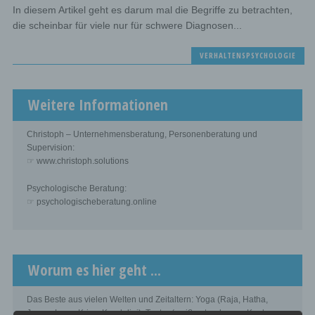
In diesem Artikel geht es darum mal die Begriffe zu betrachten,
die scheinbar für viele nur für schwere Diagnosen...
VERHALTENSPSYCHOLOGIE
Weitere Informationen
Christoph – Unternehmensberatung, Personenberatung und
Supervision:
☞ www.christoph.solutions
Psychologische Beratung:
☞ psychologischeberatung.online
Worum es hier geht ...
Das Beste aus vielen Welten und Zeitaltern: Yoga (Raja, Hatha,
Jnana, Laya, Kriya, Kundalini), Tantra (weiß, rot, schwarz, Kaula,