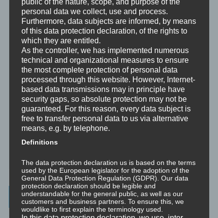
public of the nature, scope, and purpose of the
Beratung ist das individuelle Aufarbeiten verschiedenster
Problemstellungen durch Interaktion zwischen einer unabhängigen
personal data we collect, use and process.
Person und einem Klienten.
Furthermore, data subjects are informed, by means
of this data protection declaration, of the rights to
Mentoring
which they are entitled.
Mentoring ist das individualisierte Weitergeben von Wissen und
As the controller, we has implemented numerous
Erfahrungen durch Interaktion zwischen einer erfahrenen Person
technical and organizational measures to ensure
und einem Klienten.
the most complete protection of personal data
processed through this website. However, Internet-
Supervision
based data transmissions may in principle have
Supervision ist das individualisierte Reflektieren der gemachten
security gaps, so absolute protection may not be
oder anstehenden professionellen Erfahrungen durch Interaktion
guaranteed. For this reason, every data subject is
zwischen einem Supervisor und einem Klienten.
free to transfer personal data to us via alternative
means, e.g. by telephone.
Ausbildung
Ausbildung ist die angepasste Vermittlung von allgemeinem Wissen
Definitions
und praktischen Fertigkeiten zu diesem Wissen durch eine
erfahrene Person an Klienten.
The data protection declaration us is based on the terms
used by the European legislator for the adoption of the
General Data Protection Regulation (GDPR). Our data
protection declaration should be legible and
understandable for the general public, as well as our
Wissenswertes
customers and business partners. To ensure this, we
wouldlike to first explain the terminology used.
In this data protection declaration, we use, inter
☞ Ablauf einer Beratung