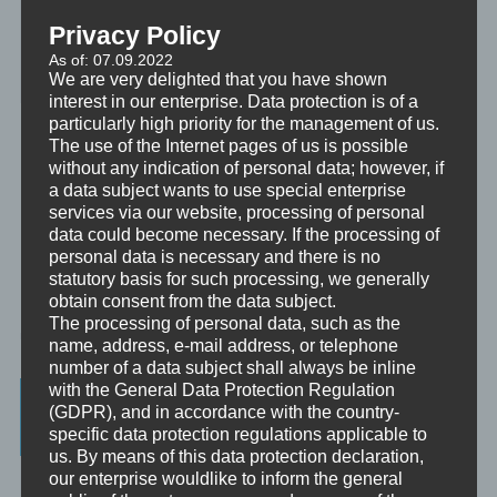
Mishra, Samaya), Meditation, NLP, Trance, EMDR, Time Line
Privacy Policy
Therapy®, Brainspotting, EFT, Provocative Interventions,
As of: 07.09.2022
Schamanismus, Huna, Achtsamkeit & Bewusstheit, Sex-Magick, Life
We are very delighted that you have shown
Hacks.
interest in our enterprise. Data protection is of a
particularly high priority for the management of us.
The use of the Internet pages of us is possible
without any indication of personal data; however, if
a data subject wants to use special enterprise
services via our website, processing of personal
data could become necessary. If the processing of
personal data is necessary and there is no
statutory basis for such processing, we generally
obtain consent from the data subject.
The processing of personal data, such as the
name, address, e-mail address, or telephone
number of a data subject shall always be inline
with the General Data Protection Regulation
Beratung, Mentoring, Supervision und
(GDPR), and in accordance with the country-
Ausbildung
specific data protection regulations applicable to
us. By means of this data protection declaration,
our enterprise wouldlike to inform the general
Beratung