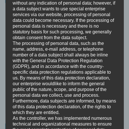
without any indication of personal data; however, if
Beratung
a data subject wants to use special enterprise
Beratung ist das individuelle Aufarbeiten verschiedenster
services via our website, processing of personal
Problemstellungen durch Interaktion zwischen einer unabhängigen
data could become necessary. If the processing of
Person und einem Klienten.
personal data is necessary and there is no
statutory basis for such processing, we generally
Mentoring
obtain consent from the data subject.
Mentoring ist das individualisierte Weitergeben von Wissen und
The processing of personal data, such as the
Erfahrungen durch Interaktion zwischen einer erfahrenen Person
name, address, e-mail address, or telephone
und einem Klienten.
number of a data subject shall always be inline
with the General Data Protection Regulation
Supervision
(GDPR), and in accordance with the country-
Supervision ist das individualisierte Reflektieren der gemachten
specific data protection regulations applicable to
oder anstehenden professionellen Erfahrungen durch Interaktion
us. By means of this data protection declaration,
zwischen einem Supervisor und einem Klienten.
our enterprise wouldlike to inform the general
public of the nature, scope, and purpose of the
Ausbildung
personal data we collect, use and process.
Ausbildung ist die angepasste Vermittlung von allgemeinem Wissen
Furthermore, data subjects are informed, by means
und praktischen Fertigkeiten zu diesem Wissen durch eine
of this data protection declaration, of the rights to
erfahrene Person an Klienten.
which they are entitled.
As the controller, we has implemented numerous
technical and organizational measures to ensure