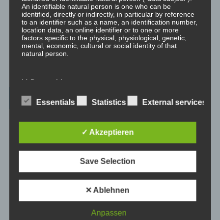
An identifiable natural person is one who can be
⇒ Geführte Meditationen
Hier gibt es geführte Meditationen und
identified, directly or indirectly, in particular by reference
to an identifier such as a name, an identification number,
Traumreisen.
location data, an online identifier or to one or more
factors specific to the physical, physiological, genetic,
⇒ Philosophische Exkurse
Hier gibt es Hintergrundwissen zu den
mental, economic, cultural or social identity of that
Konzepten der Transformation, der persönlichen Entwicklung und
natural person.
des spirituellen Wachstums.
b) Data subject
Beiträge – blog.dicklberger.com
Essentials
Statistics
External services
Data subject is any identified or identifiable natural
person, whose personal data is processed by the
controller responsible for the processing.
Genommene Eigenverantwortung, gelebte
✓ Akzeptieren
Selbstbestimmung, persönliche Entwicklung und
c) Processing
spirituelles Wachstum
Save Selection
Processing is any operation or set of operations which is
performed on personal data or on sets of personal data,
Wahrnehmung und Realität
whether or not by automated means, such as collection,
✕ Ablehnen
recording, organisation, structuring, storage, adaptation
or alteration, retrieval, consultation, use, disclosure by
Intimität und Hormone
transmission, dissemination or otherwise making
Anpassen
available, alignment or combination, restriction, erasure