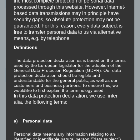
Wissenswertes
the most complete protection of personal data
processed through this website. However, Internet-
based data transmissions may in principle have
☞ Ablauf einer Beratung
security gaps, so absolute protection may not be
guaranteed. For this reason, every data subject is
☞ Vertraulichkeitserklärung
free to transfer personal data to us via alternative
means, e.g. by telephone.
☞ Grundlagen für persönliche Entwicklung
Definitions
☞ Was kostet es?
The data protection declaration us is based on the terms
used by the European legislator for the adoption of the
General Data Protection Regulation (GDPR). Our data
Wichtigste Seiten - minimedi.online
protection declaration should be legible and
understandable for the general public, as well as our
customers and business partners. To ensure this, we
⇒ Grundlagen
Hier gibt es die grundlegenden Wissenseinheiten
wouldlike to first explain the terminology used.
und Techniken rund um Meditation.
In this data protection declaration, we use, inter
alia, the following terms:
⇒ Meditationen für Transformation
Hier gibt es Meditationen, die
die manchmal nötige Transformation für Entwicklung und Wachstum
anstoßen.
a) Personal data
⇒ Emotionale Kompetenz
Hier gibt es Meditationen, um die eigene
Personal data means any information relating to an
emotionale Kompetenz zu entwickeln.
identified or identifiable natural person ("data subject").