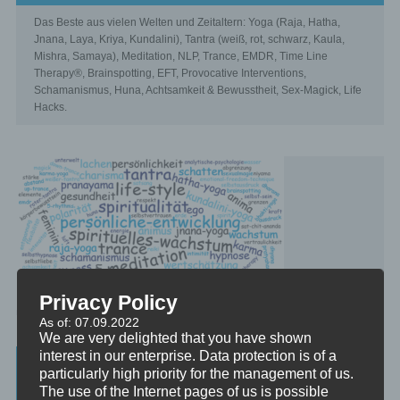
Das Beste aus vielen Welten und Zeitaltern: Yoga (Raja, Hatha,
Jnana, Laya, Kriya, Kundalini), Tantra (weiß, rot, schwarz, Kaula,
Mishra, Samaya), Meditation, NLP, Trance, EMDR, Time Line
Therapy®, Brainspotting, EFT, Provocative Interventions,
Schamanismus, Huna, Achtsamkeit & Bewusstheit, Sex-Magick, Life
Hacks.
Privacy Policy
As of: 07.09.2022
We are very delighted that you have shown
interest in our enterprise. Data protection is of a
Beratung, Mentoring, Supervision und
particularly high priority for the management of us.
Ausbildung
The use of the Internet pages of us is possible