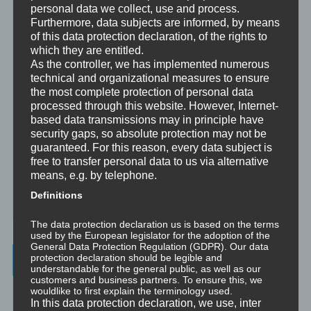
Person und einem Klienten.
personal data we collect, use and process.
Furthermore, data subjects are informed, by means
Mentoring
of this data protection declaration, of the rights to
Mentoring ist das individualisierte Weitergeben von Wissen und
which they are entitled.
Erfahrungen durch Interaktion zwischen einer erfahrenen Person
As the controller, we has implemented numerous
und einem Klienten.
technical and organizational measures to ensure
the most complete protection of personal data
Supervision
processed through this website. However, Internet-
Supervision ist das individualisierte Reflektieren der gemachten
based data transmissions may in principle have
oder anstehenden professionellen Erfahrungen durch Interaktion
security gaps, so absolute protection may not be
zwischen einem Supervisor und einem Klienten.
guaranteed. For this reason, every data subject is
free to transfer personal data to us via alternative
Ausbildung
means, e.g. by telephone.
Ausbildung ist die angepasste Vermittlung von allgemeinem Wissen
und praktischen Fertigkeiten zu diesem Wissen durch eine
Definitions
erfahrene Person an Klienten.
The data protection declaration us is based on the terms
used by the European legislator for the adoption of the
General Data Protection Regulation (GDPR). Our data
Wissenswertes
protection declaration should be legible and
understandable for the general public, as well as our
customers and business partners. To ensure this, we
☞ Ablauf einer Beratung
wouldlike to first explain the terminology used.
In this data protection declaration, we use, inter