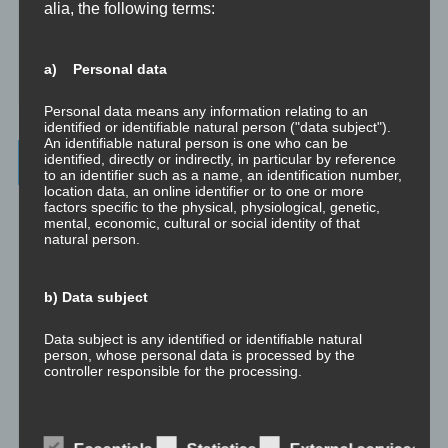
☞ Vertraulichkeitserklärung
alia, the following terms:
☞ Grundlagen für persönliche Entwicklung
a) Personal data
☞ Was kostet es?
Personal data means any information relating to an
identified or identifiable natural person ("data subject").
An identifiable natural person is one who can be
Wichtigste Seiten - minimedi.online
identified, directly or indirectly, in particular by reference
to an identifier such as a name, an identification number,
location data, an online identifier or to one or more
⇒ Grundlagen
Hier gibt es die grundlegenden Wissenseinheiten
factors specific to the physical, physiological, genetic,
mental, economic, cultural or social identity of that
und Techniken rund um Meditation.
natural person.
⇒ Meditationen für Transformation
Hier gibt es Meditationen, die
die manchmal nötige Transformation für Entwicklung und Wachstum
b) Data subject
anstoßen.
Data subject is any identified or identifiable natural
⇒ Emotionale Kompetenz
Hier gibt es Meditationen, um die eigene
person, whose personal data is processed by the
emotionale Kompetenz zu entwickeln.
controller responsible for the processing.
⇒ Geführte Meditationen
Hier gibt es geführte Meditationen und
Traumreisen.
c) Processing