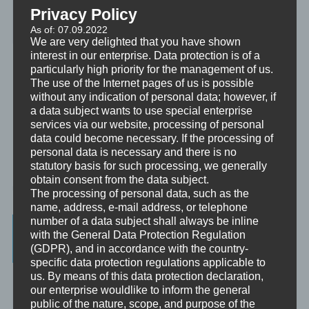
Therapy®, Brainspotting, EFT, Provocative Interventions,
Privacy Policy
Schamanismus, Huna, Achtsamkeit & Bewusstheit, Sex-Magick, Life
As of: 07.09.2022
Hacks.
We are very delighted that you have shown
interest in our enterprise. Data protection is of a
particularly high priority for the management of us.
The use of the Internet pages of us is possible
without any indication of personal data; however, if
a data subject wants to use special enterprise
services via our website, processing of personal
data could become necessary. If the processing of
personal data is necessary and there is no
statutory basis for such processing, we generally
obtain consent from the data subject.
The processing of personal data, such as the
name, address, e-mail address, or telephone
number of a data subject shall always be inline
Beratung, Mentoring, Supervision und
with the General Data Protection Regulation
Ausbildung
(GDPR), and in accordance with the country-
specific data protection regulations applicable to
us. By means of this data protection declaration,
Beratung
Beratung ist das individuelle Aufarbeiten verschiedenster
our enterprise wouldlike to inform the general
Problemstellungen durch Interaktion zwischen einer unabhängigen
public of the nature, scope, and purpose of the