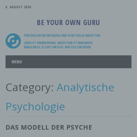
6. AUGUST 2026
BE YOUR OWN GURU
PERSÖNLICHE ENTWICKLUNG UND SPIRITUELLES WACHSTUM
LEBEN IST VERÄNDERUNG. WACHSTUM IST WAHLWEISE.
WÄHLE WEISE, ES GEHT UM DICH. WIR SOLLTEN REDEN.
Main menu
Skip
MENU
to
content
Category:
Analytische
Psychologie
DAS MODELL DER PSYCHE