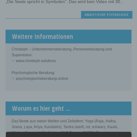
„Die Seele spricht in Symbolen“. Das wird kein Video mit 30...
ANALYTISCHE PSYCHOLOGIE
Weitere Informationen
Christoph – Unternehmensberatung, Personenberatung und
Supervision:
☞ www.christoph.solutions
Psychologische Beratung:
☞ psychologischeberatung.online
Worum es hier geht ...
Das Beste aus vielen Welten und Zeitaltern: Yoga (Raja, Hatha,
Jnana, Laya, Kriya, Kundalini), Tantra (weiß, rot, schwarz, Kaula,
Mishra, Samaya), Meditation, NLP, Trance, EMDR, Time Line