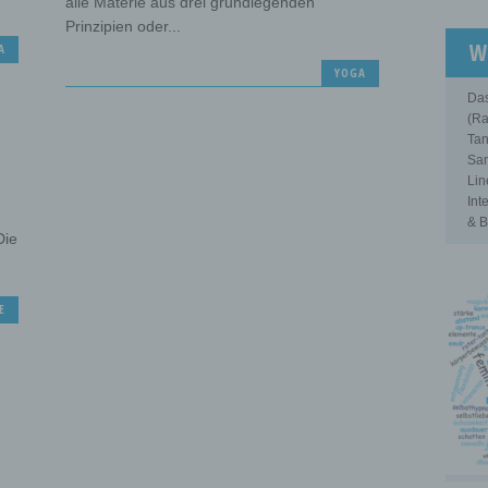
alle Materie aus drei grundlegenden
Prinzipien oder...
W
A
YOGA
Das
(Ra
Tan
Sam
Lin
Int
& B
Die
E