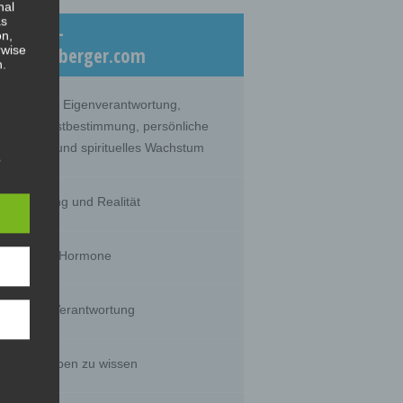
nal
as
eiträge –
on,
rwise
log.dicklberger.com
n.
nommene Eigenverantwortung,
lebte Selbstbestimmung, persönliche
twicklung und spirituelles Wachstum
s
hrnehmung und Realität
timität und Hormone
g of
tural
rson's
sts,
huld und Verantwortung
s wir glauben zu wissen