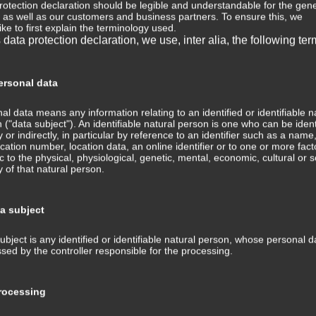
rotection declaration should be legible and understandable for the gene
, as well as our customers and business partners. To ensure this, we
⇒ 
ike to first explain the terminology used.
s data protection declaration, we use, inter alia, the following ter
Wis
Med
⇒ M
rsonal data
Med
Tra
al data means any information relating to an identified or identifiable n
ans
 ("data subject"). An identifiable natural person is one who can be ident
ly or indirectly, in particular by reference to an identifier such as a name
fication number, location data, an online identifier or to one or more fact
⇒ 
ic to the physical, physiological, genetic, mental, economic, cultural or s
Med
ty of that natural person.
Kom
⇒ G
ta subject
Med
ubject is any identified or identifiable natural person, whose personal d
⇒ P
sed by the controller responsible for the processing.
Hin
Tra
und
ocessing