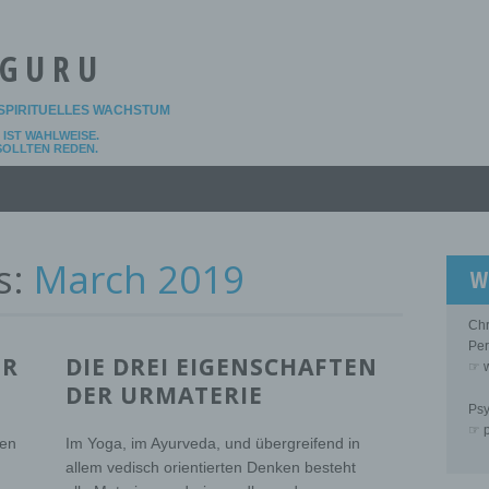
 GURU
SPIRITUELLES WACHSTUM
IST WAHLWEISE.
 SOLLTEN REDEN.
s:
March 2019
W
Chr
Per
ER
DIE DREI EIGENSCHAFTEN
☞ w
DER URMATERIE
Psy
☞ p
den
Im Yoga, im Ayurveda, und übergreifend in
allem vedisch orientierten Denken besteht