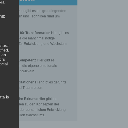
ral
Grundlagen
Hier gibt es die grundlegenden
ms:
senseinheiten und Techniken rund um
itation.
editationen für Transformation
Hier gibt es
itationen, die die manchmal nötige
nsformation für Entwicklung und Wachstum
atural
toßen.
ified,
, an
ors
Emotionale Kompetenz
Hier gibt es
ocial
itationen, um die eigene emotionale
petenz zu entwickeln.
eführte Meditationen
Hier gibt es geführte
itationen und Traumreisen.
ata is
hilosophische Exkurse
Hier gibt es
tergrundwissen zu den Konzepten der
nsformation, der persönlichen Entwicklung
 des spirituellen Wachstums.