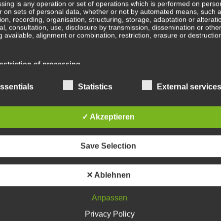
sing is any operation or set of operations which is performed on perso
r on sets of personal data, whether or not by automated means, such 
B
tion, recording, organisation, structuring, storage, adaptation or alterati
val, consultation, use, disclosure by transmission, dissemination or othe
b
 available, alignment or combination, restriction, erasure or destructio
Ge
striction of processing
ge
En
ction of processing is the marking of stored personal data with the aim
ssentials
Statistics
External service
ing their processing in the future.
Wa
✓ Akzeptieren
ofiling
In
ing means any form of automated processing of personal data consistin
Save Selection
e of personal data to evaluate certain personal aspects relating to a na
, in particular to analyse or predict aspects concerning that natural pe
mance at work, economic situation, health, personal preferences, intere
Sc
ility, behaviour, location or movements.
✕ Ablehnen
Anpassen
Wa
seudonymisation
Privacy Policy