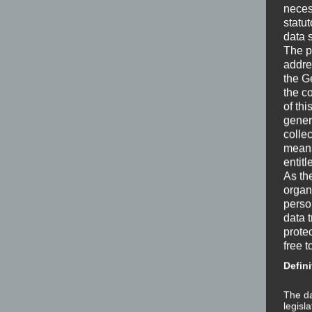
neces
statu
data 
The p
addre
the G
the c
of thi
gener
colle
means 
entitl
As th
organ
perso
data 
prote
free t
Defini
The da
legisl