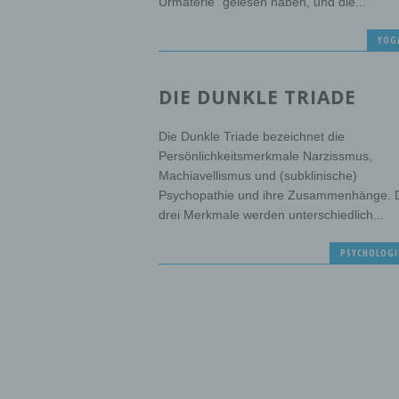
Urmaterie” gelesen haben, und die...
YOG
DIE DUNKLE TRIADE
Die Dunkle Triade bezeichnet die
Persönlichkeitsmerkmale Narzissmus,
Machiavellismus und (subklinische)
Psychopathie und ihre Zusammenhänge. 
drei Merkmale werden unterschiedlich...
PSYCHOLOGI