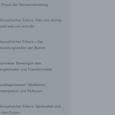
, to
e Praxis der Werteentwicklung
 public
nquiry
ients;
ilosophischer Exkurs: Was uns wichtig
e with
ing.
t und was uns antreibt
ilosophischer Exkurs – Die
twicklungsstufen der Illusion
r than
ority
aumreise: Bereinigen alter
ergiemuster und Transformation
biguous
undlagenwissen: Meditation,
by a
ntemplation und Reflexion
a
ilosophischer Exkurs: Spiritualität und
e drei Gunas