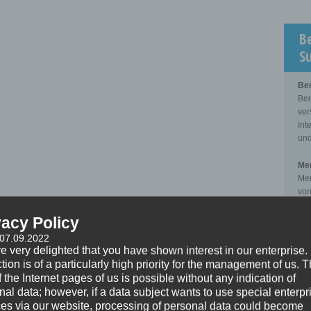
B
S
Be
Ber
ver
Int
und
Men
Men
von
zwi
Kli
vacy Policy
 07.09.2022
Sup
e very delighted that you have shown interest in our enterprise.
Sup
tion is of a particularly high priority for the management of us. 
der
 the Internet pages of us is possible without any indication of
pro
nal data; however, if a data subject wants to use special enterpr
zwi
ces via our website, processing of personal data could become