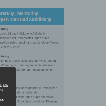
eratung, Mentoring,
upervision und Ausbildung
ratung
atung ist das individuelle Aufarbeiten
schiedenster Problemstellungen durch
eraktion zwischen einer unabhängigen Person
 einem Klienten.
toring
toring ist das individualisierte Weitergeben
 Wissen und Erfahrungen durch Interaktion
schen einer erfahrenen Person und einem
enten.
ervision
 Data
ervision ist das individualisierte Reflektieren
The
 gemachten oder anstehenden
fessionellen Erfahrungen durch Interaktion
ise
schen einem Supervisor und einem Klienten.