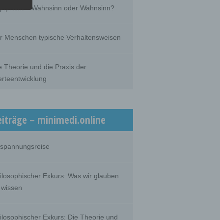
he
pfpflicht – Wahnsinn oder Wahnsinn?
he use
that
son.
r Menschen typische Verhaltensweisen
e Theorie und die Praxis der
rteentwicklung
person,
ermines
oses
, the
on or
eiträge – minimedi.online
spannungsreise
 which
ilosophischer Exkurs: Was wir glauben
 wissen
ilosophischer Exkurs: Die Theorie und