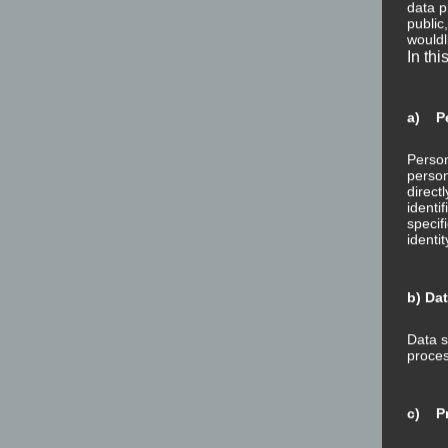
data p
public
wouldl
In thi
a) Pe
Person
person
direct
identi
specif
identi
b) Da
Data s
proces
c) Pr