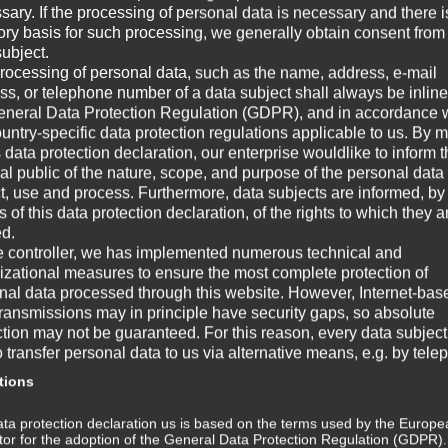
sary. If the processing of personal data is necessary and there i
Au
tory basis for such processing, we generally obtain consent from
Aus
subject.
all
rocessing of personal data, such as the name, address, e-mail
Fer
ss, or telephone number of a data subject shall always be inline
erf
eneral Data Protection Regulation (GDPR), and in accordance 
ountry-specific data protection regulations applicable to us. By
s data protection declaration, our enterprise wouldlike to inform 
W
al public of the nature, scope, and purpose of the personal data
ct, use and process. Furthermore, data subjects are informed, by
of this data protection declaration, of the rights to which they a
☞ A
ed.
e controller, we has implemented numerous technical and
☞ V
izational measures to ensure the most complete protection of
nal data processed through this website. However, Internet-bas
☞ G
transmissions may in principle have security gaps, so absolute
ction may not be guaranteed. For this reason, every data subject
☞ W
o transfer personal data to us via alternative means, e.g. by tele
tions
Wi
ta protection declaration us is based on the terms used by the Europe
m
ator for the adoption of the General Data Protection Regulation (GDPR)