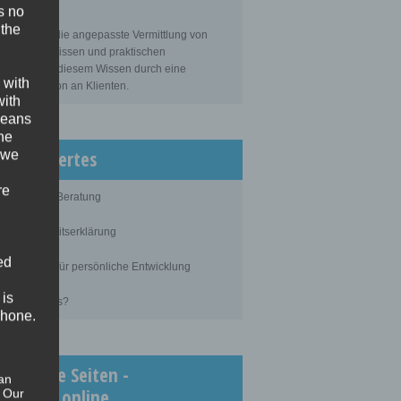
s no
sbildung
 the
bildung ist die angepasste Vermittlung von
gemeinem Wissen und praktischen
tigkeiten zu diesem Wissen durch eine
 with
ahrene Person an Klienten.
with
 means
the
issenswertes
 we
re
blauf einer Beratung
ertraulichkeitserklärung
ed
rundlagen für persönliche Entwicklung
 is
as kostet es?
phone.
chtigste Seiten -
an
inimedi.online
. Our