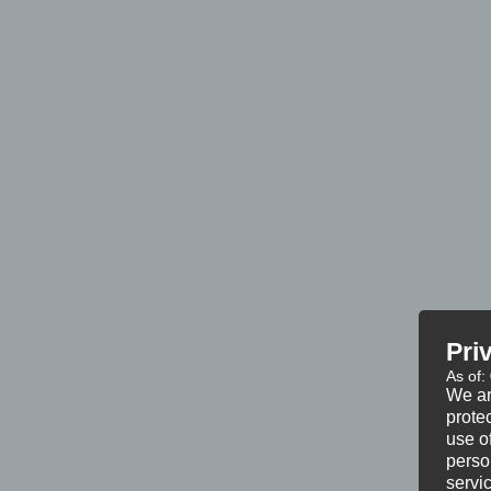
Pri
As of:
We ar
protec
use of
perso
servi