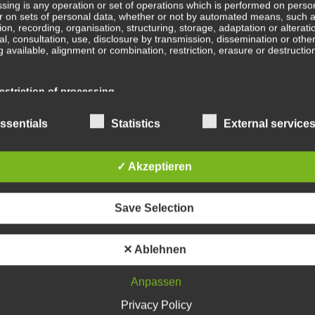
sing is any operation or set of operations which is performed on perso
r on sets of personal data, whether or not by automated means, such 
B
tion, recording, organisation, structuring, storage, adaptation or alterati
val, consultation, use, disclosure by transmission, dissemination or othe
b
 available, alignment or combination, restriction, erasure or destructio
Ge
striction of processing
ge
En
ction of processing is the marking of stored personal data with the aim
ssentials
Statistics
External service
ing their processing in the future.
Wa
✓ Akzeptieren
ofiling
In
ing means any form of automated processing of personal data consistin
Save Selection
e of personal data to evaluate certain personal aspects relating to a na
, in particular to analyse or predict aspects concerning that natural pe
mance at work, economic situation, health, personal preferences, intere
Sc
ility, behaviour, location or movements.
✕ Ablehnen
Anpassen
Wa
seudonymisation
Privacy Policy