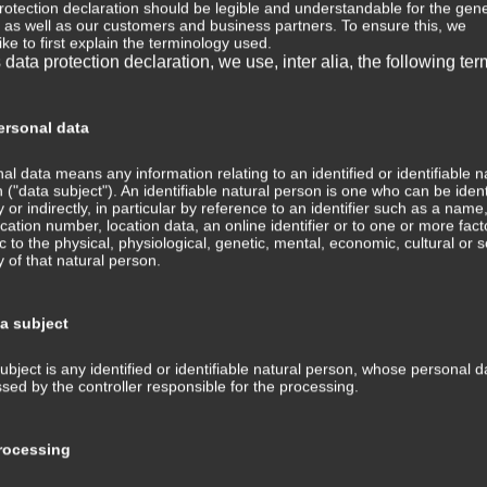
rotection declaration should be legible and understandable for the gene
, as well as our customers and business partners. To ensure this, we
⇒ 
ike to first explain the terminology used.
s data protection declaration, we use, inter alia, the following ter
Wis
Med
⇒ M
rsonal data
Med
Tra
al data means any information relating to an identified or identifiable n
ans
 ("data subject"). An identifiable natural person is one who can be ident
ly or indirectly, in particular by reference to an identifier such as a name
fication number, location data, an online identifier or to one or more fact
⇒ 
ic to the physical, physiological, genetic, mental, economic, cultural or s
Med
ty of that natural person.
Kom
⇒ G
ta subject
Med
ubject is any identified or identifiable natural person, whose personal d
⇒ P
sed by the controller responsible for the processing.
Hin
Tra
und
ocessing