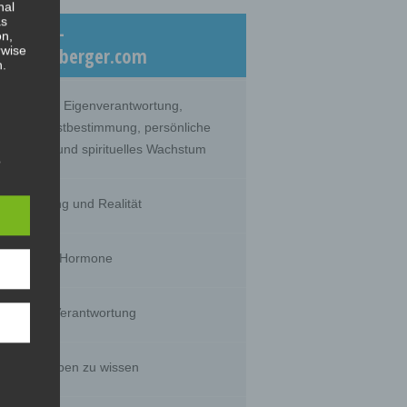
nal
as
eiträge –
on,
rwise
log.dicklberger.com
n.
nommene Eigenverantwortung,
lebte Selbstbestimmung, persönliche
twicklung und spirituelles Wachstum
s
hrnehmung und Realität
timität und Hormone
g of
tural
rson's
sts,
huld und Verantwortung
s wir glauben zu wissen