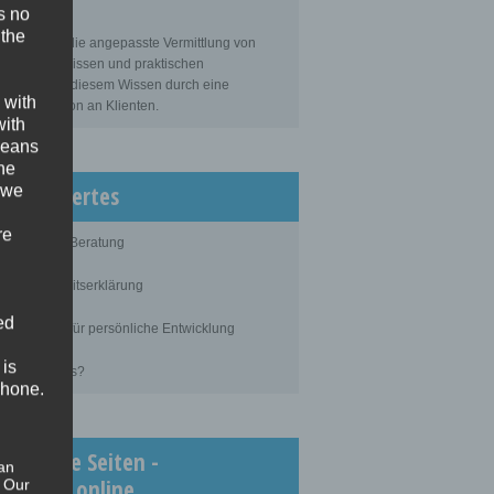
s no
sbildung
 the
bildung ist die angepasste Vermittlung von
gemeinem Wissen und praktischen
tigkeiten zu diesem Wissen durch eine
 with
ahrene Person an Klienten.
with
 means
the
issenswertes
 we
re
blauf einer Beratung
ertraulichkeitserklärung
ed
rundlagen für persönliche Entwicklung
 is
as kostet es?
phone.
chtigste Seiten -
an
inimedi.online
. Our