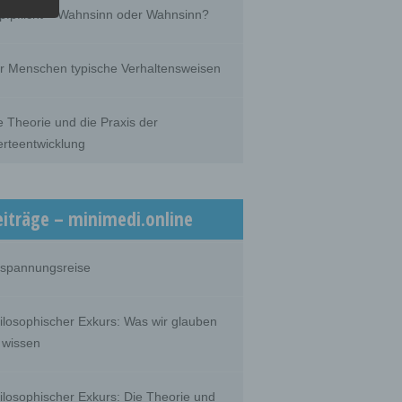
he
pfpflicht – Wahnsinn oder Wahnsinn?
he use
that
son.
r Menschen typische Verhaltensweisen
e Theorie und die Praxis der
rteentwicklung
person,
ermines
oses
, the
on or
eiträge – minimedi.online
spannungsreise
 which
ilosophischer Exkurs: Was wir glauben
 wissen
ilosophischer Exkurs: Die Theorie und