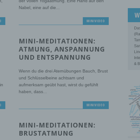
n,
der vollen Yogaatmung. Eine Hand auf den
Nabel, eine auf die...
W
O
MINIVIDEO
Das
(Ra
MINI-MEDITATIONEN:
Tan
Sam
ATMUNG, ANSPANNUNG
Lin
UND ENTSPANNUNG
Int
& B
Wenn du die drei Atemübungen Bauch, Brust
und Schlüsselbeine achtsam und
in
aufmerksam geübt hast, wirst du gefühlt
haben, dass...
O
MINIVIDEO
MINI-MEDITATIONEN:
BRUSTATMUNG