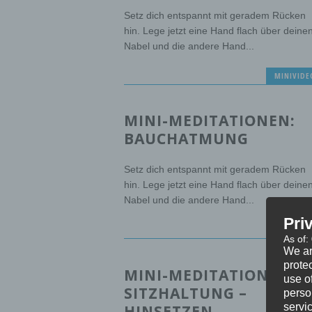
Setz dich entspannt mit geradem Rücken
hin. Lege jetzt eine Hand flach über deine
Nabel und die andere Hand...
MINIVIDE
MINI-MEDITATIONEN:
BAUCHATMUNG
Setz dich entspannt mit geradem Rücken
hin. Lege jetzt eine Hand flach über deine
Nabel und die andere Hand...
Pri
MINIVIDE
As of:
We ar
protec
MINI-MEDITATIONEN:
use of
SITZHALTUNG –
perso
servi
HINSETZEN