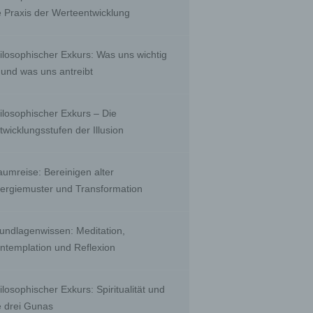
, to
e Praxis der Werteentwicklung
 public
nquiry
ients;
ilosophischer Exkurs: Was uns wichtig
e with
ing.
t und was uns antreibt
ilosophischer Exkurs – Die
twicklungsstufen der Illusion
r than
ority
aumreise: Bereinigen alter
ergiemuster und Transformation
biguous
undlagenwissen: Meditation,
by a
ntemplation und Reflexion
a
ilosophischer Exkurs: Spiritualität und
e drei Gunas