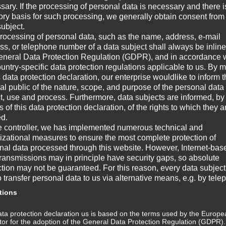
sary. If the processing of personal data is necessary and there i
Au
tory basis for such processing, we generally obtain consent from
Aus
Jegliche Veränderung, die Menschen
subject.
all
.
machen, lässt sich mit genau einem Modell
rocessing of personal data, such as the name, address, e-mail
Fer
beschreiben das vom Anfangszustand “Alles
ss, or telephone number of a data subject shall always be inline
erf
noch in Ordnung”...
eneral Data Protection Regulation (GDPR), and in accordance 
ountry-specific data protection regulations applicable to us. By
O
MINIVIDEO
s data protection declaration, our enterprise wouldlike to inform 
W
al public of the nature, scope, and purpose of the personal data
ct, use and process. Furthermore, data subjects are informed, by
of this data protection declaration, of the rights to which they a
☞ A
ed.
1
2
Next ›
e controller, we has implemented numerous technical and
☞ V
izational measures to ensure the most complete protection of
nal data processed through this website. However, Internet-bas
☞ G
transmissions may in principle have security gaps, so absolute
ction may not be guaranteed. For this reason, every data subject
☞ W
o transfer personal data to us via alternative means, e.g. by tele
tions
Wi
ta protection declaration us is based on the terms used by the Europe
m
ator for the adoption of the General Data Protection Regulation (GDPR)