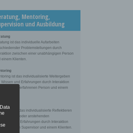
eratung, Mentoring,
upervision und Ausbildung
ratung
atung ist das individuelle Aufarbeiten
schiedenster Problemstellungen durch
eraktion zwischen einer unabhängigen Person
 einem Klienten.
toring
toring ist das individualisierte Weitergeben
 Wissen und Erfahrungen durch Interaktion
schen einer erfahrenen Person und einem
enten.
ervision
 Data
ervision ist das individualisierte Reflektieren
The
 gemachten oder anstehenden
fessionellen Erfahrungen durch Interaktion
ise
schen einem Supervisor und einem Klienten.