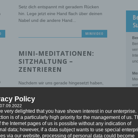
Setz dich entspannt mit geradem Rücken
n
hin. Lege jetzt eine Hand flach über deinen
B
Nabel und die andere Hand...
S
O
MINIVIDEO
Be
Ber
ver
MINI-MEDITATIONEN:
Int
SITZHALTUNG –
und
ZENTRIEREN
Men
Men
n
Nachdem wir uns gerade hingesetzt haben,
von
ist es jetzt Zeit sich zu zentrieren und die
zwi
Balance zu finden. Das...
Kli
vacy Policy
O
 07.09.2022
Sup
MINIVIDEO
e very delighted that you have shown interest in our enterprise.
Sup
tion is of a particularly high priority for the management of us. 
der
 the Internet pages of us is possible without any indication of
pro
MINI-MEDITATIONEN:
nal data; however, if a data subject wants to use special enterpr
zwi
ces via our website, processing of personal data could become
VERÄNDERUNGSMODELL