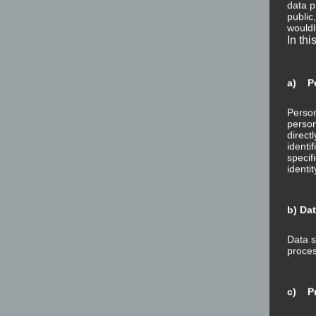
data p
public
wouldl
In thi
a) Pe
Person
person
direct
identi
specif
identi
b) Da
Data s
proces
c) Pr