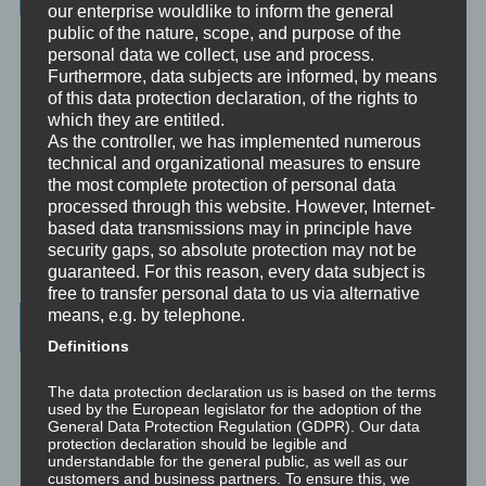
our enterprise wouldlike to inform the general
public of the nature, scope, and purpose of the
Unbewusst und Bewusst
personal data we collect, use and process.
Furthermore, data subjects are informed, by means
Verhaltenspsychologie
of this data protection declaration, of the rights to
Analytische Psychologie
which they are entitled.
As the controller, we has implemented numerous
Bewusstheit
technical and organizational measures to ensure
the most complete protection of personal data
Mini-Meditationen
processed through this website. However, Internet-
based data transmissions may in principle have
Minivideo
security gaps, so absolute protection may not be
guaranteed. For this reason, every data subject is
free to transfer personal data to us via alternative
means, e.g. by telephone.
Latest Posts
Definitions
Was ist NLP?
The data protection declaration us is based on the terms
used by the European legislator for the adoption of the
Wahrnehmung ist Projektion
General Data Protection Regulation (GDPR). Our data
protection declaration should be legible and
understandable for the general public, as well as our
Der Schatten
customers and business partners. To ensure this, we