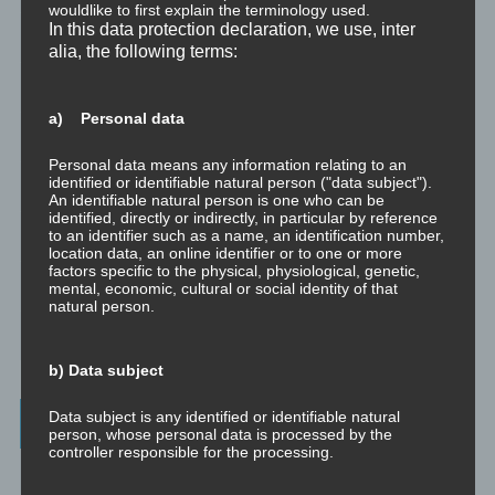
wouldlike to first explain the terminology used.
In this data protection declaration, we use, inter
Trauma versus Signifikantes Emotionales Ereignis S.E.E.
alia, the following terms:
Dissoziation aus NLP-Sicht
a) Personal data
Dissoziation aus psychologischer Sicht
Personal data means any information relating to an
identified or identifiable natural person ("data subject").
Abgespaltene Teile im Unbewussten
An identifiable natural person is one who can be
identified, directly or indirectly, in particular by reference
to an identifier such as a name, an identification number,
Abgespaltene Teile identifizieren
location data, an online identifier or to one or more
factors specific to the physical, physiological, genetic,
Richtig Feedback geben: Das Feedback-Sandwich
mental, economic, cultural or social identity of that
natural person.
How To Make Yourself A Better Person
b) Data subject
Data subject is any identified or identifiable natural
Archives
person, whose personal data is processed by the
controller responsible for the processing.
July 2023