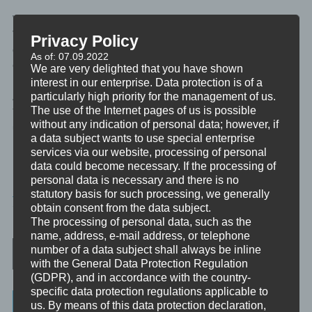
Wenn du hier wiederkehrende Emotionen bekommst, mit deren
Verarbeitung du alleine nicht weiter kommst, dann empfehle ich
Privacy Policy
dir begleitete emotionale Arbeit wie zum Beispiel in Coaching
As of: 07.09.2022
oder Beratung in Anspruch zu nehmen.
We are very delighted that you have shown
interest in our enterprise. Data protection is of a
particularly high priority for the management of us.
Auch die Emotionen sind wie die Gedanken sehr oft die
The use of the Internet pages of us is possible
Türöffner für den nächsten Schritt in persönlicher Entwicklung
without any indication of personal data; however, if
und spirituellem Wachstum.
a data subject wants to use special enterprise
services via our website, processing of personal
data could become necessary. If the processing of
personal data is necessary and there is no
MINIVIDEO
statutory basis for such processing, we generally
obtain consent from the data subject.
TAGGED
60SEK
,
INDUKTION
The processing of personal data, such as the
name, address, e-mail address, or telephone
Post navigation
number of a data subject shall always be inline
with the General Data Protection Regulation
(GDPR), and in accordance with the country-
specific data protection regulations applicable to
Categories
us. By means of this data protection declaration,