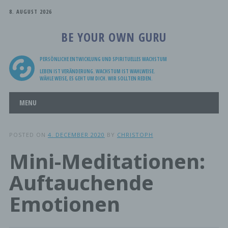
8. AUGUST 2026
BE YOUR OWN GURU
PERSÖNLICHE ENTWICKLUNG UND SPIRITUELLES WACHSTUM
LEBEN IST VERÄNDERUNG. WACHSTUM IST WAHLWEISE.
WÄHLE WEISE, ES GEHT UM DICH. WIR SOLLTEN REDEN.
Main menu
Skip
MENU
to
content
POSTED ON
4. DECEMBER 2020
BY
CHRISTOPH
Mini-Meditationen:
Auftauchende
Emotionen