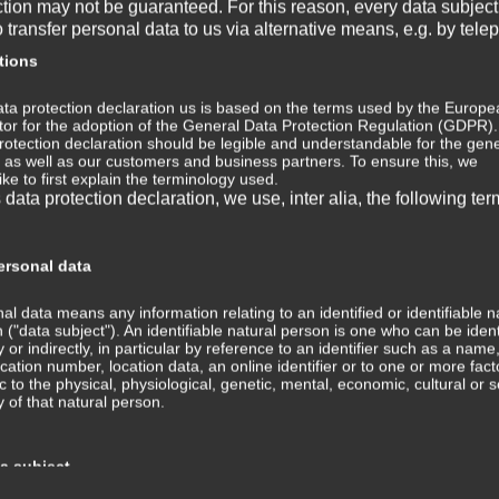
ction may not be guaranteed. For this reason, every data subject
rfst du also erst erkennen, dass wo Handlungsbedarf
o transfer personal data to us via alternative means, e.g. by tele
Ja
rinnerlichen, was das für dich bedeutet. Und schließlich
tions
rnte sowohl bewusst als auch unbewusst in deine Psyche
Au
ta protection declaration us is based on the terms used by the Europe
ator for the adoption of the General Data Protection Regulation (GDPR)
Ju
rotection declaration should be legible and understandable for the gene
ga der Erkenntnis ebenso wie in der Psychologie der
, as well as our customers and business partners. To ensure this, we
ike to first explain the terminology used.
Ma
s data protection declaration, we use, inter alia, the following ter
Ja
rsonal data
MINIVIDEO
De
al data means any information relating to an identified or identifiable n
 ("data subject"). An identifiable natural person is one who can be ident
No
ly or indirectly, in particular by reference to an identifier such as a name
fication number, location data, an online identifier or to one or more fact
ic to the physical, physiological, genetic, mental, economic, cultural or s
Au
ty of that natural person.
Ju
ta subject
Fe