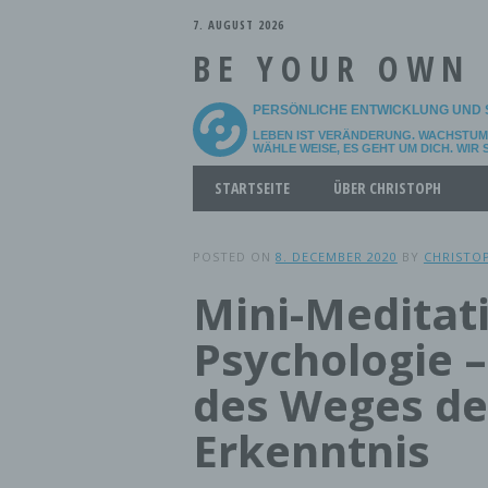
7. AUGUST 2026
BE YOUR OWN
PERSÖNLICHE ENTWICKLUNG UND 
LEBEN IST VERÄNDERUNG. WACHSTUM 
WÄHLE WEISE, ES GEHT UM DICH. WIR
Main menu
Skip
STARTSEITE
ÜBER CHRISTOPH
to
content
POSTED ON
8. DECEMBER 2020
BY
CHRISTO
Mini-Meditat
Psychologie –
des Weges der
Erkenntnis