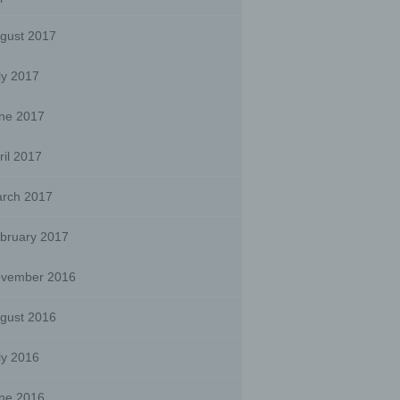
sts,
gust 2017
ly 2017
he
ne 2017
he use
that
ril 2017
son.
rch 2017
bruary 2017
person,
ermines
vember 2016
oses
, the
on or
gust 2016
ly 2016
ne 2016