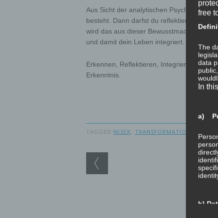
prote
Aus Sicht der analytischen Psychologie da
free t
besteht. Dann darfst du reflektieren und ve
Defini
wird das aus dieser Bewusstmachung Gele
und damit dein Leben integriert.
The da
legisl
data p
Erkennen, Reflektieren, Integrieren. Im Yo
public
Erkenntnis.
wouldl
In thi
a) Pe
TAGGED
90SEK
,
TRANSFORMATION
Person
person
direct
Post navigation
identi
specif
identi
b) Da