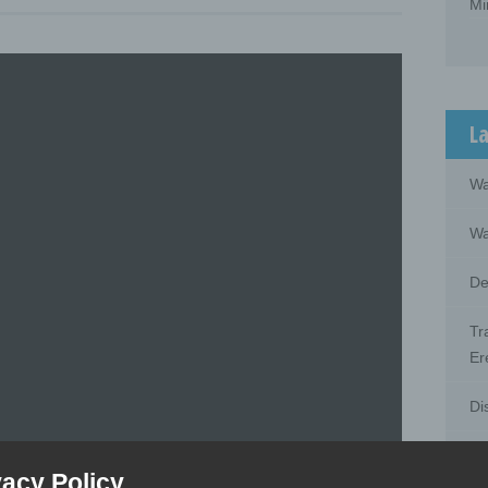
Mi
La
Wa
Wa
De
Tr
Er
Di
Di
vacy Policy