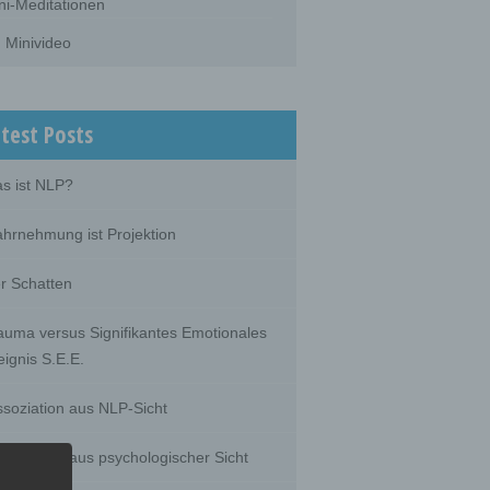
ni-Meditationen
Minivideo
test Posts
s ist NLP?
hrnehmung ist Projektion
r Schatten
auma versus Signifikantes Emotionales
eignis S.E.E.
ssoziation aus NLP-Sicht
ssoziation aus psychologischer Sicht