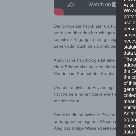
As of:
We ar
protec
use of
Der Schweizer Psychiater Carl Gustav Jung 
perso
vor allem über den berüchtigten Schatten b
servi
kognitiver Zugang zu den geistigen Aspekte
neces
Leben oder auch den archetypischen Roll
statu
data 
The p
Analytische Psychologie ist eine sogenannt
addre
einer Erkenntnis über den eigenen psych
the G
Handeln im Kontext des Problems gewinne
the c
of thi
Und die analytische Psychologie ist eine 
gener
Psyche sehr hohen Stellenwert einräumt, 
colle
miteinbezieht.
means 
entitl
As th
Damit ist die analytische Psychologie ein 
organ
umfangreiches eigenes Wissen in diesen Be
perso
Weg das nötige Wissen beisteuert.
data 