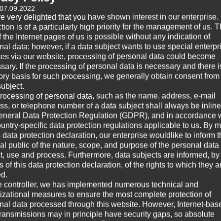
Ab
 07.09.2022
e very delighted that you have shown interest in our enterprise.
tion is of a particularly high priority for the management of us. 
Ab
 the Internet pages of us is possible without any indication of
gilt als der Begründer der analytischen Psychologie, die
nal data; however, if a data subject wants to use special enterpr
Ri
ekannt geworden ist. Die analytische Psychologie ist ein
ces via our website, processing of personal data could become
Sa
n der verschiedenen Persönlichkeitsanteile, der Rollen im
sary. If the processing of personal data is necessary and there i
enmodellen, die Verbesserungspotenzial haben können.
tory basis for such processing, we generally obtain consent from
subject.
Ho
rocessing of personal data, such as the name, address, e-mail
e Einsichtstherapie: Durch das Gewinnen einer Einsicht,
ss, or telephone number of a data subject shall always be inline
ischen Zustand wird man Veränderungen beim Erleben und
eneral Data Protection Regulation (GDPR), and in accordance 
n.
A
ountry-specific data protection regulations applicable to us. By
s data protection declaration, our enterprise wouldlike to inform 
Methode, die den unbewussten Anteilen der menschlichen
al public of the nature, scope, and purpose of the personal data
Ju
und für jede Veränderung den unbewussten Verstand
ct, use and process. Furthermore, data subjects are informed, by
of this data protection declaration, of the rights to which they a
Fe
ed.
e controller, we has implemented numerous technical and
sehr kognitiver Weg, der entweder ein gutes und
izational measures to ensure the most complete protection of
Ja
reichen erfordert, oder eine Begleitung, die auf diesem
nal data processed through this website. However, Internet-bas
transmissions may in principle have security gaps, so absolute
No