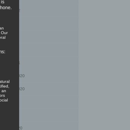
 is
phone.
nuary 2022
gust 2021
an
. Our
ly 2021
ral
y 2021
ms:
nuary 2021
cember 2020
atural
ified,
vember 2020
, an
ors
ocial
gust 2020
ly 2020
bruary 2020