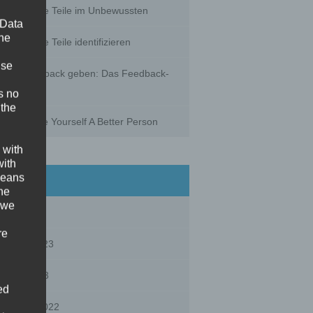
gespaltene Teile im Unbewussten
 Data
The
gespaltene Teile identifizieren
ise
chtig Feedback geben: Das Feedback-
ndwich
s no
 the
w To Make Yourself A Better Person
 with
with
rchives
 means
the
 we
ly 2023
re
bruary 2023
nuary 2023
ed
vember 2022