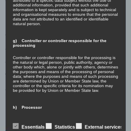
attributed to a specific data subject without the use of
erforderlich um essenzielle Dinge wie Selbstwahrnehmung
additional information, provided that such additional
Selbstwert, Selbstvertrauen und Selbstliebe aufzubauen.
information is kept separately and is subject to technical
and organisational measures to ensure that the personal
data are not attributed to an identified or identifiable
Konklusio
natural person.
Wenn ihr jemanden kennt, der in einer solchen
g) Controller or controller responsible for the
Missbrauchssituation gefangen ist, dann vergesst es etwas zu
processing
dieser Person zu sagen. Das ist nur das Waschen der Hände in
Unschuld von Pontius Pilatus. Diese Person kann sich nicht
Controller or controller responsible for the processing is
erlauben diese Worte sinnerfassend zu verstehen.
the natural or legal person, public authority, agency or
other body which, alone or jointly with others, determines
the purposes and means of the processing of personal
Wenn es euch ein Anliegen ist: handelt!
data; where the purposes and means of such processing
are determined by Union or Member State law, the
controller or the specific criteria for its nomination may
Aber Vorsicht. Das Opfer wird den Täter schützen, um zu
be provided for by Union or Member State law.
bewahren, was es in seiner andauernden Panik versucht:
Überleben.
h) Processor
Processor is a natural or legal person, public authority,
agency or other body which processes personal data on
Essentials
Statistics
External services
PSYCHOLOGIE
behalf of the controller.