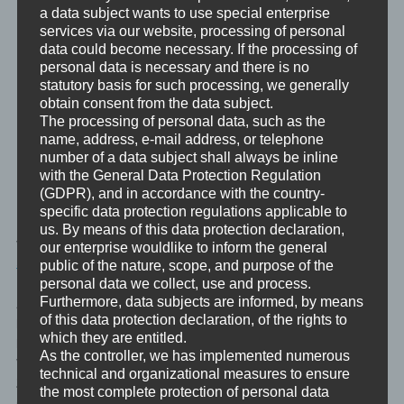
und regulieren und emotionale Spannungen
a data subject wants to use special enterprise
aushalten kann. Auch als Erwachsene sind die
services via our website, processing of personal
Betroffenen oft nicht in der Lage, sich auf die
data could become necessary. If the processing of
personal data is necessary and there is no
eigenen Gefühle zu verlassen und diesen zu
statutory basis for such processing, we generally
vertrauen.
obtain consent from the data subject.
The processing of personal data, such as the
name, address, e-mail address, or telephone
— Wikipedia zu
Invalidieren
number of a data subject shall always be inline
with the General Data Protection Regulation
Halten wir fest: Jemand mit einer Empathiestörung schafft
(GDPR), and in accordance with the country-
Missbrauchserfahrungen für andere indem er deren Sicht der
specific data protection regulations applicable to
Dinge, also deren Modell der Welt, nicht anerkennt und durch
us. By means of this data protection declaration,
verschiedene Strategien zerstört. Z.B.
Gaslighting
oder
our enterprise wouldlike to inform the general
Stonewalling
, zwei der vielen vielen Missbrauchsmethoden.
public of the nature, scope, and purpose of the
personal data we collect, use and process.
Furthermore, data subjects are informed, by means
Als Folge vertraut der oder die Missbrauchte der eigenen
of this data protection declaration, of the rights to
Realität nicht mehr. Dysfunktionale Strategien entstehen.
which they are entitled.
Der eigenen Realität nicht mehr vertrauend entsteht ein
As the controller, we has implemented numerous
Verhalten dessen einziger Zweck es ist einen stabilen
technical and organizational measures to ensure
Zustand zu halten, in dem gerade kein aktiver Missbrauch
the most complete protection of personal data
stattfindet. Verdrängung der erlebten Gewalt und ein