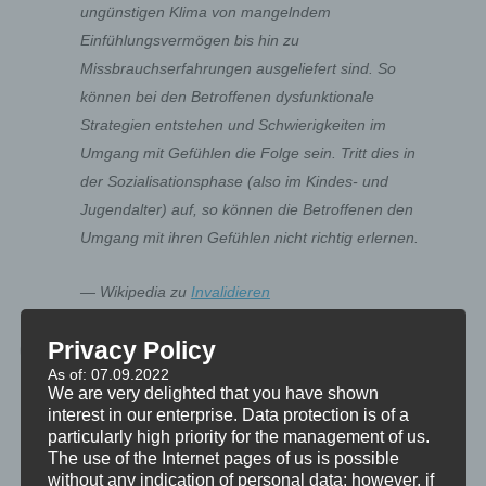
ungünstigen Klima von mangelndem
Einfühlungsvermögen bis hin zu
Missbrauchserfahrungen ausgeliefert sind. So
können bei den Betroffenen dysfunktionale
Strategien entstehen und Schwierigkeiten im
Umgang mit Gefühlen die Folge sein. Tritt dies in
der Sozialisationsphase (also im Kindes- und
Jugendalter) auf, so können die Betroffenen den
Umgang mit ihren Gefühlen nicht richtig erlernen.
— Wikipedia zu
Invalidieren
Privacy Policy
Invalidieren erfolgt also, wenn die Gefühle der
As of: 07.09.2022
Heranwachsenden dauerhaft nicht ausreichend
We are very delighted that you have shown
gewürdigt und ernst genommen werden und wenn
interest in our enterprise. Data protection is of a
sie missachtet oder verdreht werden. Das Kind
particularly high priority for the management of us.
The use of the Internet pages of us is possible
lernt dadurch nicht, wie es Erregungen benennen
without any indication of personal data; however, if