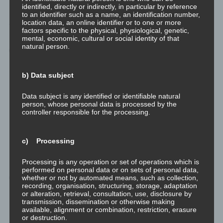
identified, directly or indirectly, in particular by reference
to an identifier such as a name, an identification number,
Seelischer Missbrauch
location data, an online identifier or to one or more
factors specific to the physical, physiological, genetic,
mental, economic, cultural or social identity of that
natural person.
Emotionaler Missbrauch zeichnet sich durch ein
regelmäßiges Muster verbaler Angriffe, konstanter
Kritik, Manipulation und weiteren ähnlichen
b) Data subject
Verhaltensweisen aus. Hierbei herrscht immer ein
Data subject is any identified or identifiable natural
Ungleichgewicht zwischen Täter und Opfer. Der
person, whose personal data is processed by the
controller responsible for the processing.
Täter ist in einer übergeordneten Position und
verfügt über mehr Macht.
c) Processing
— Cognifit zu
Emotionalem Missbrauch
Processing is any operation or set of operations which is
performed on personal data or on sets of personal data,
Die Folgen des emotionalen Missbrauchs sind
whether or not by automated means, such as collection,
recording, organisation, structuring, storage, adaptation
denen der anderen Missbrauchsformen
or alteration, retrieval, consultation, use, disclosure by
transmission, dissemination or otherwise making
(körperlich, sexuell) relativ ähnlich. Bei Kindern
available, alignment or combination, restriction, erasure
und Jugendlichen kann es zu schweren
or destruction.