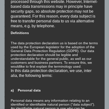
processed through this website. However, Internet-
verzerrtes Bild der eigenen Wahrnehmung sind die Folgen.
based data transmissions may in principle have
security gaps, so absolute protection may not be
guaranteed. For this reason, every data subject is
Das Missbrauchsopfer verfällt in Panik, wenn es nur daran denkt
free to transfer personal data to us via alternative
sich doch vom Täter zu trennen. Es wird den Täter sogar
means, e.g. by telephone.
verteidigen, sollte von außen etwas wie Hilfe kommen. Denn der
einzige Lebenszweck des missbrauchten Individuums ist es
Definitions
geworden zu versuchen dem Missbrauch zu entgehen. Da darf
The data protection declaration us is based on the terms
keine neue Situation zugelassen werden.
used by the European legislator for the adoption of the
General Data Protection Regulation (GDPR). Our data
Auch verdrängte Ereignisse aus der Kindheit sind ein nahezu
protection declaration should be legible and
understandable for the general public, as well as our
eindeutiger Hinweis auf Missbrauch. Eine verdrängte
customers and business partners. To ensure this, we
Zahnspange – “Nein, ich habe nie eine Zahnspange gehabt, das
wouldlike to first explain the terminology used.
wäre demütigend gewesen!” – sagt ganz direkt aus, dass
In this data protection declaration, we use, inter
alia, the following terms:
Demütigung ein zentraler Bestandteil des Missbrauchs in diesem
Alter war. Jeder braucht nur hinhören und diesen
Blinden Fleck
aufzuzeigen. Aber wenn der Missbrauch nach wie vor besteht,
a) Personal data
oder durch einen Partner im Erwachsenenalter neu abgedeckt
wird, wird der Blinde Fleck diese Information einfach verdrängen.
Personal data means any information relating to an
Dennoch sind das alles harte Indizien für das Vorliegen durchaus
identified or identifiable natural person ("data subject").
schweren Missbrauchs.
An identifiable natural person is one who can be