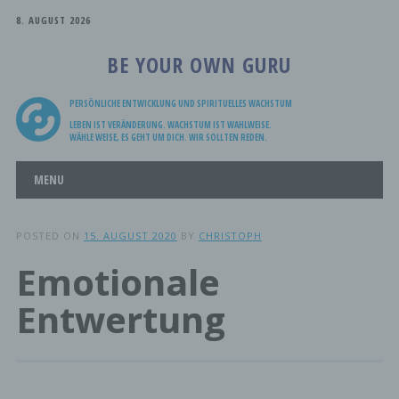
8. AUGUST 2026
BE YOUR OWN GURU
PERSÖNLICHE ENTWICKLUNG UND SPIRITUELLES WACHSTUM
LEBEN IST VERÄNDERUNG. WACHSTUM IST WAHLWEISE.
WÄHLE WEISE, ES GEHT UM DICH. WIR SOLLTEN REDEN.
Main menu
Skip
MENU
to
content
POSTED ON
15. AUGUST 2020
BY
CHRISTOPH
Emotionale
Entwertung