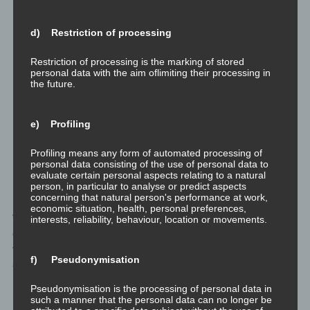
Entwicklungsstörungen oder -verzögerungen
kommen. Gerade dann, wenn dem Kind die
d) Restriction of processing
eigenen Gefühle abgesprochen werden oder es
nicht lernt, mit ihnen umzugehen, kann es zu
Restriction of processing is the marking of stored
personal data with the aim oflimiting their processing in
schweren emotionalen Folgen kommen.
the future.
Außerdem treten häufig Vertrauensprobleme auf.
Als Kind hat der oder die Betroffene gelernt,
e) Profiling
Menschen und vor allem Bezugspersonen zu
fürchten.
Profiling means any form of automated processing of
personal data consisting of the use of personal data to
evaluate certain personal aspects relating to a natural
— Blütenstille zu
Emotionalem Missbrauch
person, in particular to analyse or predict aspects
concerning that natural person's performance at work,
economic situation, health, personal preferences,
Was gibt es dazu noch zu sagen? Seelischer Missbrauch führt
interests, reliability, behaviour, location or movements.
dazu, dass das Opfer nicht mehr in der Lage ist sich selbst so
viel zu vertrauen, um selbst auszusteigen oder Hilfe
f) Pseudonymisation
anzunehmen.
Pseudonymisation is the processing of personal data in
Schafft es den Ausstieg, so ist viel Unterstützung von außen
such a manner that the personal data can no longer be