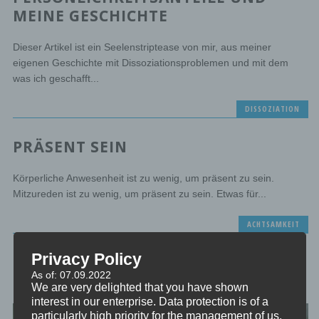
MEINE GESCHICHTE
Dieser Artikel ist ein Seelenstriptease von mir, aus meiner
eigenen Geschichte mit Dissoziationsproblemen und mit dem
was ich geschafft...
DISSOZIATION
PRÄSENT SEIN
Körperliche Anwesenheit ist zu wenig, um präsent zu sein.
Mitzureden ist zu wenig, um präsent zu sein. Etwas für...
ACHTSAMKEIT
Privacy Policy
SELBSTBESTIMMUNG UND
As of: 07.09.2022
EIGENVERANTWORTUNG
We are very delighted that you have shown
interest in our enterprise. Data protection is of a
particularly high priority for the management of us.