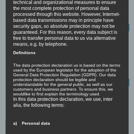
technical and organizational measures to ensure
Das Dreieck der Intimität. Eine einfache Art um zu reflektieren,
the most complete protection of personal data
processed through this website. However, Internet-
wo denn deine Beziehung tatsächlich steht, und ob du...
based data transmissions may in principle have
security gaps, so absolute protection may not be
WERTE
guaranteed. For this reason, every data subject is
free to transfer personal data to us via alternative
DREI FRAGEN UND DIE REFLEXION
means, e.g. by telephone.
Definitions
Einstmals habe ich hier in einem früheren Beitrag Selbstreflexion
wie folgt definiert: Selbstreflexion ist also das Positionieren des
The data protection declaration us is based on the terms
Selbst...
used by the European legislator for the adoption of the
General Data Protection Regulation (GDPR). Our data
protection declaration should be legible and
ACHTSAMKEIT
understandable for the general public, as well as our
customers and business partners. To ensure this, we
wouldlike to first explain the terminology used.
In this data protection declaration, we use, inter
alia, the following terms:
1
2
Next ›
a) Personal data
Weitere Informationen