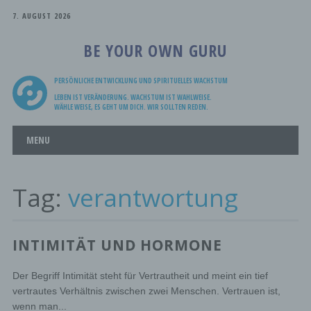
7. AUGUST 2026
BE YOUR OWN GURU
PERSÖNLICHE ENTWICKLUNG UND SPIRITUELLES WACHSTUM
LEBEN IST VERÄNDERUNG. WACHSTUM IST WAHLWEISE.
WÄHLE WEISE, ES GEHT UM DICH. WIR SOLLTEN REDEN.
Main menu
Skip
MENU
to
content
Tag:
verantwortung
INTIMITÄT UND HORMONE
Der Begriff Intimität steht für Vertrautheit und meint ein tief
vertrautes Verhältnis zwischen zwei Menschen. Vertrauen ist,
wenn man...