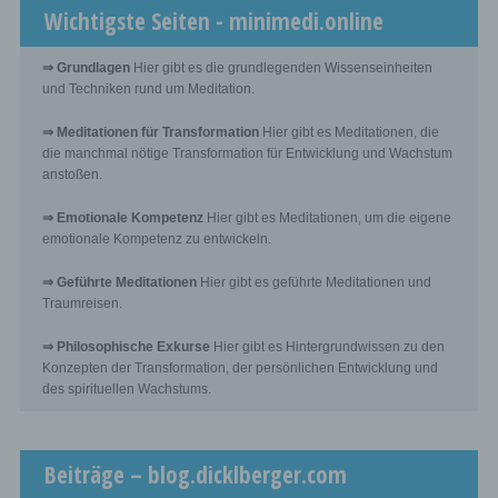
Processor is a natural or legal person, public authority,
Wichtigste Seiten - minimedi.online
agency or other body which processes personal data on
behalf of the controller.
⇒ Grundlagen
Hier gibt es die grundlegenden Wissenseinheiten
und Techniken rund um Meditation.
i) Recipient
⇒ Meditationen für Transformation
Hier gibt es Meditationen, die
Recipient is a natural or legal person, public authority,
die manchmal nötige Transformation für Entwicklung und Wachstum
agency or another body, to which the personal data are
anstoßen.
disclosed, whether a third party or not. However, public
authorities which may receive personal data in the
⇒ Emotionale Kompetenz
Hier gibt es Meditationen, um die eigene
framework of a particular inquiry in accordance with
Union or Member State law shall not be regarded as
emotionale Kompetenz zu entwickeln.
recipients; the processing of those data by those public
authorities shall be in compliance with the applicable
⇒ Geführte Meditationen
Hier gibt es geführte Meditationen und
data protection rules according to the purposes of the
Traumreisen.
processing.
⇒ Philosophische Exkurse
Hier gibt es Hintergrundwissen zu den
Konzepten der Transformation, der persönlichen Entwicklung und
j) Third party
des spirituellen Wachstums.
Third party is a natural or legal person, public authority,
agency or body other than the data subject, controller,
processor and persons who, under the direct authority of
Beiträge – blog.dicklberger.com
the controller or processor, are authorised to process
personal data.