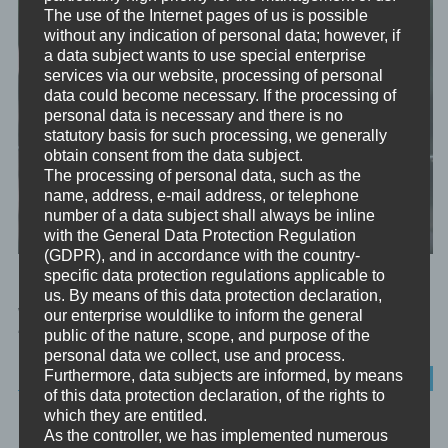
The use of the Internet pages of us is possible
without any indication of personal data; however, if
a data subject wants to use special enterprise
services via our website, processing of personal
data could become necessary. If the processing of
personal data is necessary and there is no
statutory basis for such processing, we generally
obtain consent from the data subject.
The processing of personal data, such as the
name, address, e-mail address, or telephone
number of a data subject shall always be inline
with the General Data Protection Regulation
(GDPR), and in accordance with the country-
specific data protection regulations applicable to
Immer wieder tauchen in meinen Beiträgen, in meinen
us. By means of this data protection declaration,
Workshops und in Coachings bei mir die Begriffe
our enterprise wouldlike to inform the general
public of the nature, scope, and purpose of the
“Selbstbestimmung und Eigenverantwortung”...
personal data we collect, use and process.
Furthermore, data subjects are informed, by means
ACHTSAMKEIT
of this data protection declaration, of the rights to
which they are entitled.
DAS DREIECK DER INTIMITÄT
As the controller, we has implemented numerous