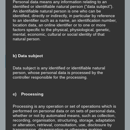
Personal data means any information relating to an
Christoph – Unternehmensberatung, Personenberatung und
identified or identifiable natural person ("data subject").
Supervision:
An identifiable natural person is one who can be
identified, directly or indirectly, in particular by reference
☞ www.christoph.solutions
to an identifier such as a name, an identification number,
location data, an online identifier or to one or more
Psychologische Beratung:
factors specific to the physical, physiological, genetic,
☞ psychologischeberatung.online
mental, economic, cultural or social identity of that
natural person.
b) Data subject
Worum es hier geht ...
Data subject is any identified or identifiable natural
person, whose personal data is processed by the
Das Beste aus vielen Welten und Zeitaltern: Yoga (Raja, Hatha,
controller responsible for the processing.
Jnana, Laya, Kriya, Kundalini), Tantra (weiß, rot, schwarz, Kaula,
Mishra, Samaya), Meditation, NLP, Trance, EMDR, Time Line
Therapy®, Brainspotting, EFT, Provocative Interventions,
c) Processing
Schamanismus, Huna, Achtsamkeit & Bewusstheit, Sex-Magick, Life
Hacks.
Processing is any operation or set of operations which is
performed on personal data or on sets of personal data,
whether or not by automated means, such as collection,
recording, organisation, structuring, storage, adaptation
or alteration, retrieval, consultation, use, disclosure by
transmission, dissemination or otherwise making