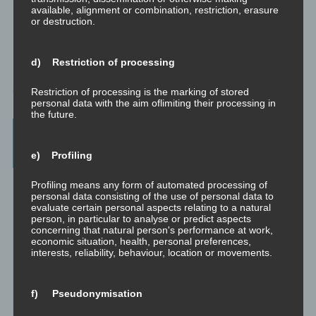
available, alignment or combination, restriction, erasure
or destruction.
d) Restriction of processing
Restriction of processing is the marking of stored
personal data with the aim oflimiting their processing in
the future.
Beratung, Mentoring, Supervision und
Ausbildung
e) Profiling
Beratung
Profiling means any form of automated processing of
Beratung ist das individuelle Aufarbeiten verschiedenster
personal data consisting of the use of personal data to
evaluate certain personal aspects relating to a natural
Problemstellungen durch Interaktion zwischen einer unabhängigen
person, in particular to analyse or predict aspects
Person und einem Klienten.
concerning that natural person's performance at work,
economic situation, health, personal preferences,
Mentoring
interests, reliability, behaviour, location or movements.
Mentoring ist das individualisierte Weitergeben von Wissen und
Erfahrungen durch Interaktion zwischen einer erfahrenen Person
und einem Klienten.
f) Pseudonymisation