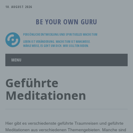
10. AUGUST 2026
BE YOUR OWN GURU
PERSÖNLICHE ENTWICKLUNG UND SPIRITUELLES WACHSTUM
LEBEN IST VERÄNDERUNG. WACHSTUM IST WAHLWEISE.
WÄHLE WEISE, ES GEHT UM DICH. WIR SOLLTEN REDEN.
Main menu
Skip
MENU
to
content
Geführte
Meditationen
Hier gibt es verschiedenste geführte Traumreisen und geführte
Meditationen aus verschiedenen Themengebieten. Manche sind