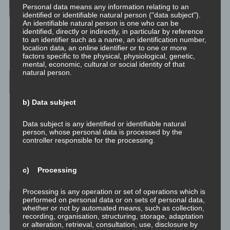
Personal data means any information relating to an
identified or identifiable natural person ("data subject").
An identifiable natural person is one who can be
identified, directly or indirectly, in particular by reference
to an identifier such as a name, an identification number,
location data, an online identifier or to one or more
factors specific to the physical, physiological, genetic,
mental, economic, cultural or social identity of that
natural person.
Weitere Informationen
b) Data subject
Christoph – Unternehmensberatung, Personenberatung und
Supervision:
☞ www.christoph.solutions
Data subject is any identified or identifiable natural
person, whose personal data is processed by the
controller responsible for the processing.
Psychologische Beratung:
☞ psychologischeberatung.online
c) Processing
Processing is any operation or set of operations which is
Worum es hier geht ...
performed on personal data or on sets of personal data,
whether or not by automated means, such as collection,
recording, organisation, structuring, storage, adaptation
or alteration, retrieval, consultation, use, disclosure by
Das Beste aus vielen Welten und Zeitaltern: Yoga (Raja, Hatha,