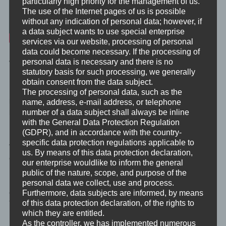
particularly high priority for the management of us.
The use of the Internet pages of us is possible
without any indication of personal data; however, if
a data subject wants to use special enterprise
services via our website, processing of personal
data could become necessary. If the processing of
personal data is necessary and there is no
Traumreise – Alte Muster loslassen
statutory basis for such processing, we generally
obtain consent from the data subject.
Du hast ein altes Verhaltensmuster, das seinen Zweck schon
The processing of personal data, such as the
lange erfüllt hat, aber immer noch bei dir geblieben ist und nicht
name, address, e-mail address, or telephone
number of a data subject shall always be inline
länger gut, gesund und ertragreich für dich ist?
with the General Data Protection Regulation
(GDPR), and in accordance with the country-
Du willst dieses Muster gehen lassen und durch eine neue
specific data protection regulations applicable to
Wahlmöglichkeit des Verhaltens ersetzen? Etwas, das eben gut,
us. By means of this data protection declaration,
gesund und ertragreich für dich ist?
our enterprise wouldlike to inform the general
public of the nature, scope, and purpose of the
Na dann, mach dir klar, dass es nur an dir liegt, ob du dir
personal data we collect, use and process.
erlaubst, dieses alte Muster einfach hier und jetzt in dieser
Furthermore, data subjects are informed, by means
of this data protection declaration, of the rights to
Traumreise gehen zu lassen.
which they are entitled.
As the controller, we has implemented numerous