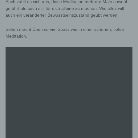
Auch zahlt es sich aus, diese Meditation mehrere Male sowohl
geführt als auch still für dich alleine zu machen. Wie alles will
auch ein veränderter Bewusstseinszustand geübt werden.
Selten macht Üben so viel Spass wie in einer schönen, tiefen
Meditation.