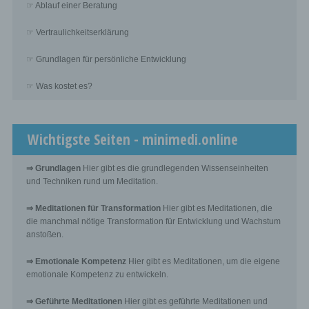
Processor is a natural or legal person, public authority,
☞ Ablauf einer Beratung
agency or other body which processes personal data on
behalf of the controller.
☞ Vertraulichkeitserklärung
☞ Grundlagen für persönliche Entwicklung
i) Recipient
☞ Was kostet es?
Recipient is a natural or legal person, public authority,
agency or another body, to which the personal data are
disclosed, whether a third party or not. However, public
authorities which may receive personal data in the
Wichtigste Seiten - minimedi.online
framework of a particular inquiry in accordance with
Union or Member State law shall not be regarded as
recipients; the processing of those data by those public
⇒ Grundlagen
Hier gibt es die grundlegenden Wissenseinheiten
authorities shall be in compliance with the applicable
und Techniken rund um Meditation.
data protection rules according to the purposes of the
processing.
⇒ Meditationen für Transformation
Hier gibt es Meditationen, die
die manchmal nötige Transformation für Entwicklung und Wachstum
anstoßen.
j) Third party
⇒ Emotionale Kompetenz
Hier gibt es Meditationen, um die eigene
Third party is a natural or legal person, public authority,
emotionale Kompetenz zu entwickeln.
agency or body other than the data subject, controller,
processor and persons who, under the direct authority of
the controller or processor, are authorised to process
⇒ Geführte Meditationen
Hier gibt es geführte Meditationen und