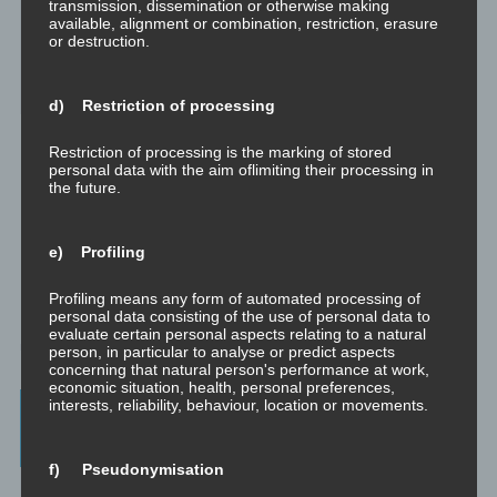
transmission, dissemination or otherwise making
Jnana, Laya, Kriya, Kundalini), Tantra (weiß, rot, schwarz, Kaula,
available, alignment or combination, restriction, erasure
Mishra, Samaya), Meditation, NLP, Trance, EMDR, Time Line
or destruction.
Therapy®, Brainspotting, EFT, Provocative Interventions,
Schamanismus, Huna, Achtsamkeit & Bewusstheit, Sex-Magick, Life
Hacks.
d) Restriction of processing
Restriction of processing is the marking of stored
personal data with the aim oflimiting their processing in
the future.
e) Profiling
Profiling means any form of automated processing of
personal data consisting of the use of personal data to
evaluate certain personal aspects relating to a natural
person, in particular to analyse or predict aspects
concerning that natural person's performance at work,
economic situation, health, personal preferences,
interests, reliability, behaviour, location or movements.
Beratung, Mentoring, Supervision und
Ausbildung
f) Pseudonymisation
Beratung