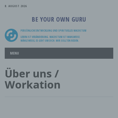
8. AUGUST 2026
BE YOUR OWN GURU
PERSÖNLICHE ENTWICKLUNG UND SPIRITUELLES WACHSTUM
LEBEN IST VERÄNDERUNG. WACHSTUM IST WAHLWEISE.
WÄHLE WEISE, ES GEHT UM DICH. WIR SOLLTEN REDEN.
Main menu
Skip
MENU
to
content
Über uns /
Workation