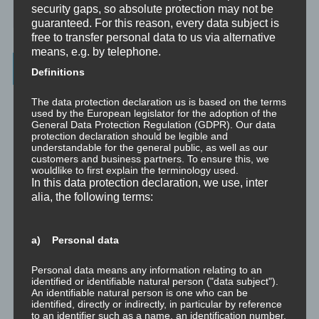
security gaps, so absolute protection may not be
☞ Was kostet es?
guaranteed. For this reason, every data subject is
free to transfer personal data to us via alternative
means, e.g. by telephone.
Wichtigste Seiten - minimedi.online
Definitions
⇒ Grundlagen
Hier gibt es die grundlegenden Wissenseinheiten
The data protection declaration us is based on the terms
und Techniken rund um Meditation.
used by the European legislator for the adoption of the
General Data Protection Regulation (GDPR). Our data
protection declaration should be legible and
⇒ Meditationen für Transformation
Hier gibt es Meditationen, die
understandable for the general public, as well as our
die manchmal nötige Transformation für Entwicklung und Wachstum
customers and business partners. To ensure this, we
anstoßen.
wouldlike to first explain the terminology used.
In this data protection declaration, we use, inter
⇒ Emotionale Kompetenz
Hier gibt es Meditationen, um die eigene
alia, the following terms:
emotionale Kompetenz zu entwickeln.
⇒ Geführte Meditationen
Hier gibt es geführte Meditationen und
a) Personal data
Traumreisen.
Personal data means any information relating to an
⇒ Philosophische Exkurse
Hier gibt es Hintergrundwissen zu den
identified or identifiable natural person ("data subject").
Konzepten der Transformation, der persönlichen Entwicklung und
An identifiable natural person is one who can be
identified, directly or indirectly, in particular by reference
des spirituellen Wachstums.
to an identifier such as a name, an identification number,