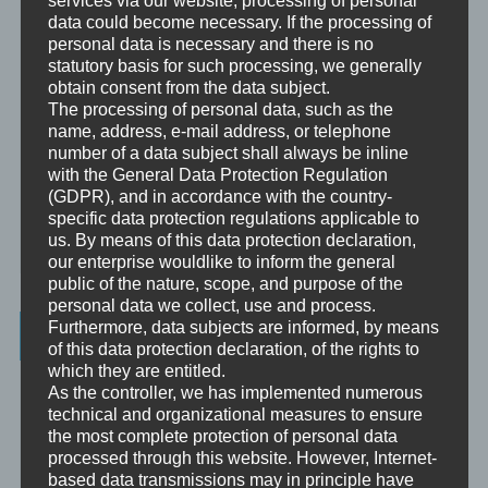
services via our website, processing of personal
Mentoring ist das individualisierte Weitergeben von Wissen und
data could become necessary. If the processing of
Erfahrungen durch Interaktion zwischen einer erfahrenen Person
personal data is necessary and there is no
und einem Klienten.
statutory basis for such processing, we generally
Supervision
obtain consent from the data subject.
Supervision ist das individualisierte Reflektieren der gemachten
The processing of personal data, such as the
oder anstehenden professionellen Erfahrungen durch Interaktion
name, address, e-mail address, or telephone
zwischen einem Supervisor und einem Klienten.
number of a data subject shall always be inline
with the General Data Protection Regulation
Ausbildung
(GDPR), and in accordance with the country-
Ausbildung ist die angepasste Vermittlung von allgemeinem Wissen
specific data protection regulations applicable to
und praktischen Fertigkeiten zu diesem Wissen durch eine
us. By means of this data protection declaration,
erfahrene Person an Klienten.
our enterprise wouldlike to inform the general
public of the nature, scope, and purpose of the
personal data we collect, use and process.
Furthermore, data subjects are informed, by means
Wissenswertes
of this data protection declaration, of the rights to
which they are entitled.
☞ Ablauf einer Beratung
As the controller, we has implemented numerous
technical and organizational measures to ensure
☞ Vertraulichkeitserklärung
the most complete protection of personal data
processed through this website. However, Internet-
☞ Grundlagen für persönliche Entwicklung
based data transmissions may in principle have