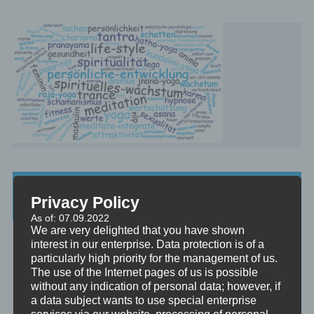
Beratung, Mentoring, Supervision und
Privacy Policy
Ausbildung
As of: 07.09.2022
We are very delighted that you have shown
Beratung
interest in our enterprise. Data protection is of a
Beratung ist das individuelle Aufarbeiten verschiedenster
particularly high priority for the management of us.
Problemstellungen durch Interaktion zwischen einer unabhängigen
The use of the Internet pages of us is possible
Person und einem Klienten.
without any indication of personal data; however, if
a data subject wants to use special enterprise
Mentoring