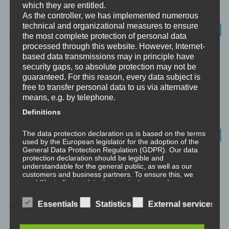
which they are entitled.
Einwirkung von außen entsteht. Ein...
As the controller, we has implemented numerous
technical and organizational measures to ensure
ALLGEMEINES
the most complete protection of personal data
processed through this website. However, Internet-
DISSOZIATION AUS NLP-SICHT
based data transmissions may in principle have
security gaps, so absolute protection may not be
guaranteed. For this reason, every data subject is
Dissoziation Der Begriff Dissoziation beschreibt in der
free to transfer personal data to us via alternative
Psychologie die Trennung von Wahrnehmungs- und
means, e.g. by telephone.
Gedächtnisinhalten, welche normalerweise assoziiert sind.
Definitions
Hierdurch...
The data protection declaration us is based on the terms
DISSOZIATION
used by the European legislator for the adoption of the
General Data Protection Regulation (GDPR). Our data
protection declaration should be legible and
DISSOZIATION AUS
understandable for the general public, as well as our
PSYCHOLOGISCHER SICHT
customers and business partners. To ensure this, we
wouldlike to first explain the terminology used.
In this data protection declaration, we use, inter
m Der Begriff Dissoziation beschreibt in der Psychologie die
alia, the following terms:
Essentials
Statistics
External services
Trennung von Wahrnehmungs- und Gedächtnisinhalten, welche
normalerweise assoziiert sind. Hierdurch...