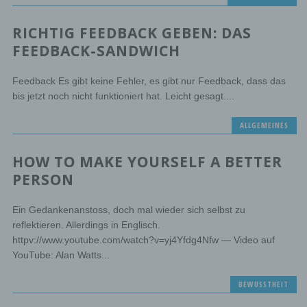
recording, organisation, structuring, storage, adaptation
or alteration, retrieval, consultation, use, disclosure by
transmission, dissemination or otherwise making
RICHTIG FEEDBACK GEBEN: DAS
available, alignment or combination, restriction, erasure
FEEDBACK-SANDWICH
or destruction.
Feedback Es gibt keine Fehler, es gibt nur Feedback, dass das
d) Restriction of processing
bis jetzt noch nicht funktioniert hat. Leicht gesagt....
Restriction of processing is the marking of stored
ALLGEMEINES
personal data with the aim oflimiting their processing in
the future.
HOW TO MAKE YOURSELF A BETTER
PERSON
e) Profiling
Profiling means any form of automated processing of
Ein Gedankenanstoss, doch mal wieder sich selbst zu
personal data consisting of the use of personal data to
reflektieren. Allerdings in Englisch.
evaluate certain personal aspects relating to a natural
httpv://www.youtube.com/watch?v=yj4Yfdg4Nfw — Video auf
person, in particular to analyse or predict aspects
concerning that natural person's performance at work,
YouTube: Alan Watts...
economic situation, health, personal preferences,
interests, reliability, behaviour, location or movements.
BEWUSSTHEIT