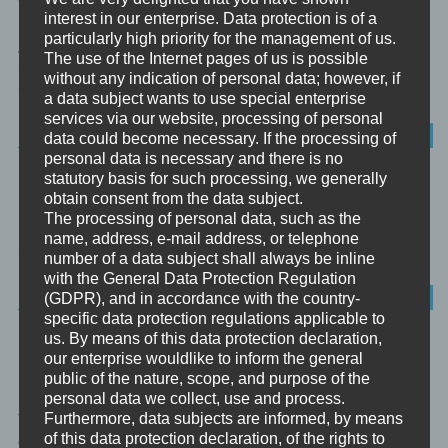
WAHRNEHMUNG IST PROJEKTION
interest in our enterprise. Data protection is of a
particularly high priority for the management of us.
Alle Wahrnehmung ist nur Projektion Projektion Das Wort
The use of the Internet pages of us is possible
‘Projektion’ kommt von lateinisch proicio, was ‘hinwerfen’ und
without any indication of personal data; however, if
‘vorwerfen’ bedeutet. Auch...
a data subject wants to use special enterprise
services via our website, processing of personal
BEWUSSTHEIT
data could become necessary. If the processing of
personal data is necessary and there is no
statutory basis for such processing, we generally
DER SCHATTEN
obtain consent from the data subject.
The processing of personal data, such as the
Mein Schatten Sehr geehrter Mr. Edward Hyde, ich habe eben
name, address, e-mail address, or telephone
über die Archetypen des Carl Gustav Jung gelesen, und...
number of a data subject shall always be inline
with the General Data Protection Regulation
UNBEWUSSTES
(GDPR), and in accordance with the country-
specific data protection regulations applicable to
us. By means of this data protection declaration,
TRAUMA VERSUS SIGNIFIKANTES
our enterprise wouldlike to inform the general
EMOTIONALES EREIGNIS S.E.E.
public of the nature, scope, and purpose of the
personal data we collect, use and process.
Furthermore, data subjects are informed, by means
Trauma Ein Trauma (altgriechisch τραύμα “Wunde”) bezeichnet
of this data protection declaration, of the rights to
eine Schädigung, Verletzung oder Verwundung, die durch