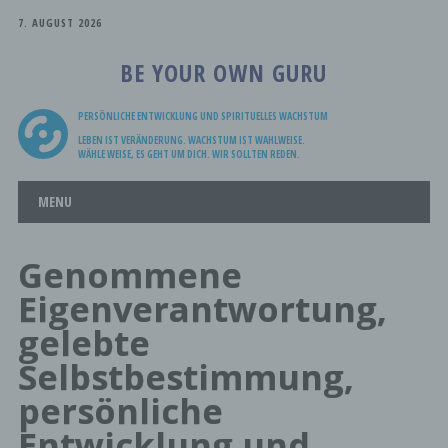
7. AUGUST 2026
BE YOUR OWN GURU
PERSÖNLICHE ENTWICKLUNG UND SPIRITUELLES WACHSTUM
LEBEN IST VERÄNDERUNG. WACHSTUM IST WAHLWEISE.
WÄHLE WEISE, ES GEHT UM DICH. WIR SOLLTEN REDEN.
Main menu
Skip
MENU
to
content
Genommene
W
Eigenverantwortung,
Re
gelebte
Selbstbestimmung,
persönliche
Entwicklung und