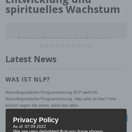
spirituelles Wachstum
Genommene Eigenverantwortung Genommene
•
•
•
•
•
•
•
•
•
•
Eigenverantwortung ist der bewusste Akt der
Übernahme der Verantwortung für die eigenen
Latest News
Handlungen, Entscheidungen und
Lebensumstände. Es bedeutet, dass wir die
Konsequenzen unserer Handlungen erkennen
und...
WAS IST NLP?
Continue Reading →
Neurolinguistische Programmierung NLP steht für
Neurolinguistische Programmierung. Was also ist das? Und
warum sagen die einen, dass das alles...
NLP
Privacy Policy
As of: 07.09.2022
We are very delighted that you have shown